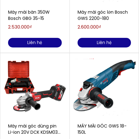
Máy mài bàn 350W
Máy mài góc lớn Bosch
Bosch GBG 35-15
GWS 2200-180
2.530.000₫
2.600.000₫
Liên hệ
Liên hệ
Máy mài góc dùng pin
MÁY MÀI GÓC GWS 18-
Li-ion 20V DCK KDSM03-
150L
100 (TYPE FK) (2 Pin