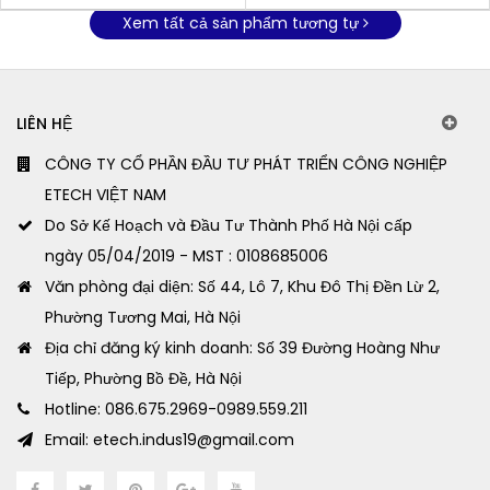
Xem tất cả sản phẩm tương tự
LIÊN HỆ
CÔNG TY CỔ PHẦN ĐẦU TƯ PHÁT TRIỂN CÔNG NGHIỆP
ETECH VIỆT NAM
Do Sở Kế Hoạch và Đầu Tư Thành Phố Hà Nội cấp
ngày 05/04/2019 - MST : 0108685006
Văn phòng đại diện: Số 44, Lô 7, Khu Đô Thị Đền Lừ 2,
Phường Tương Mai, Hà Nội
Địa chỉ đăng ký kinh doanh: Số 39 Đường Hoàng Như
Tiếp, Phường Bồ Đề, Hà Nội
Hotline: 086.675.2969-0989.559.211
Email: etech.indus19@gmail.com