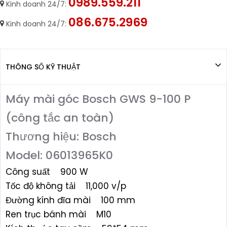
0989.559.211
Kinh doanh 24/7:
086.675.2969
Kinh doanh 24/7:
THÔNG SỐ KỸ THUẬT
Máy mài góc Bosch GWS 9-100 P
(công tắc an toàn)
Thương hiệu: Bosch
Model: 06013965K0
Công suất 900 W
Tốc độ không tải 11,000 v/p
Đường kính đĩa mài 100 mm
Ren trục bánh mài M10