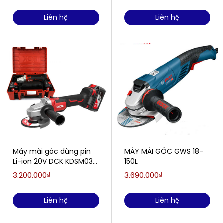
Liên hệ
Liên hệ
Máy mài góc dùng pin
MÁY MÀI GÓC GWS 18-
Li-ion 20V DCK KDSM03-
150L
100 (TYPE FK) (2 Pin
3.200.000₫
3.690.000₫
5.0Ah, 1 Sạc)
Liên hệ
Liên hệ