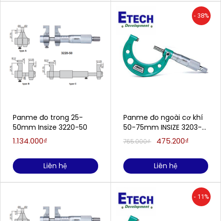
- 38%
Panme đo trong 25-
Panme đo ngoài cơ khí
50mm Insize 3220-50
50-75mm INSIZE 3203-
75A
1.134.000₫
475.200₫
765.000₫
Liên hệ
Liên hệ
- 11%