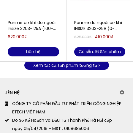
Panme cơ khí đo ngoài
Panme đo ngoài cơ khí
Insize 3203-125A (100-
INSIZE 3203-25A (0-
125mm/0.01mm)
25mm/0.01mm)
620.000₫
410.000₫
625.000₫
Liên hệ
Có sẵn: 16 Sản phẩm
Xem tất cả sản phẩm tương tự
LIÊN HỆ
CÔNG TY CỔ PHẦN ĐẦU TƯ PHÁT TRIỂN CÔNG NGHIỆP
ETECH VIỆT NAM
Do Sở Kế Hoạch và Đầu Tư Thành Phố Hà Nội cấp
ngày 05/04/2019 - MST : 0108685006