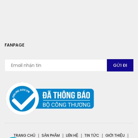
FANPAGE
TRANG CHỦ
SẢN PHẨM
LIÊN HỆ
TIN TỨC
GIỚI THIỆU