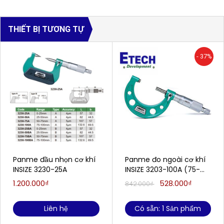
THIẾT BỊ TƯƠNG TỰ
- 37%
Panme đầu nhọn cơ khí
Panme đo ngoài cơ khí
INSIZE 3230-25A
INSIZE 3203-100A (75-
100mm/0.01mm)
1.200.000₫
528.000₫
842.000₫
Liên hệ
Có sẵn: 1 Sản phẩm