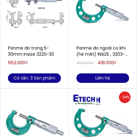
Panme đo trong 5-
Panme đo ngoài cơ khí
30mm Insize 3220-30
(hệ mét) INSIZE , 3203-
50A (25-50mm/0.01)
952.000₫
418.000₫
468.000₫
Có sẵn: 3 Sản phẩm
Liên hệ
- 34%