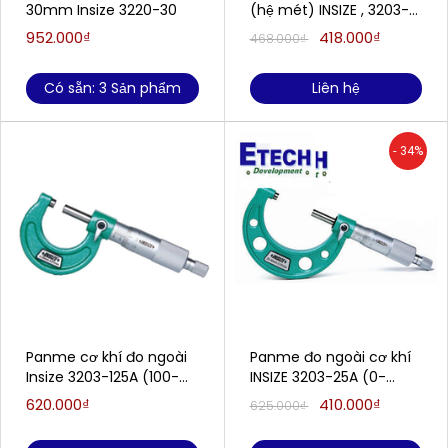
30mm Insize 3220-30
(hệ mét) INSIZE , 3203-
50A (25-50mm/0.01)
952.000₫
418.000₫
468.000₫
Có sẵn: 3 Sản phẩm
Liên hệ
- 34%
Panme cơ khí đo ngoài
Panme đo ngoài cơ khí
Insize 3203-125A (100-
INSIZE 3203-25A (0-
125mm/0.01mm)
25mm/0.01mm)
620.000₫
410.000₫
625.000₫