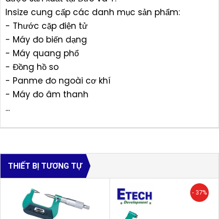
Insize cung cấp các danh mục sản phẩm:
- Thước cặp điện tử
- Máy đo biến dạng
- Máy quang phổ
- Đồng hồ so
- Panme đo ngoài cơ khí
- Máy đo âm thanh
...
THIẾT BỊ TƯƠNG TỰ
- 37%