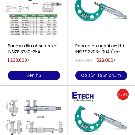
Panme đầu nhọn cơ khí
Panme đo ngoài cơ khí
INSIZE 3230-25A
INSIZE 3203-100A (75-
100mm/0.01mm)
1.200.000₫
528.000₫
842.000₫
Liên hệ
Có sẵn: 1 Sản phẩm
- 38%