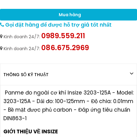
Mua hàng
Gọi đặt hàng để được hỗ trợ giá tốt nhất
0989.559.211
Kinh doanh 24/7:
086.675.2969
Kinh doanh 24/7:
THÔNG SỐ KỸ THUẬT
Panme đo ngoài cơ khí Insize 3203-125A - Model:
3203-125A - Dải đo: 100-125mm - Độ chia: 0.01mm
- Bề mặt được phủ carbon - Đáp ứng tiêu chuẩn
DIN863-1
GIỚI THIỆU VỀ INSIZE