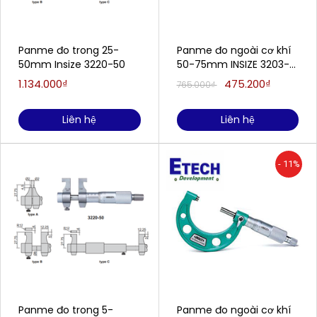
Panme đo trong 25-
Panme đo ngoài cơ khí
50mm Insize 3220-50
50-75mm INSIZE 3203-
75A
1.134.000₫
475.200₫
765.000₫
Liên hệ
Liên hệ
- 11%
Panme đo trong 5-
Panme đo ngoài cơ khí