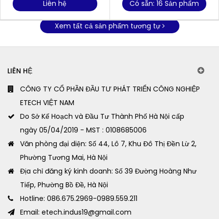
Liên hệ
Có sẵn: 16 Sản phẩm
Xem tất cả sản phẩm tương tự
LIÊN HỆ
CÔNG TY CỔ PHẦN ĐẦU TƯ PHÁT TRIỂN CÔNG NGHIỆP
ETECH VIỆT NAM
Do Sở Kế Hoạch và Đầu Tư Thành Phố Hà Nội cấp
ngày 05/04/2019 - MST : 0108685006
Văn phòng đại diện: Số 44, Lô 7, Khu Đô Thị Đền Lừ 2,
Phường Tương Mai, Hà Nội
Địa chỉ đăng ký kinh doanh: Số 39 Đường Hoàng Như
Tiếp, Phường Bồ Đề, Hà Nội
Hotline: 086.675.2969-0989.559.211
Email: etech.indus19@gmail.com