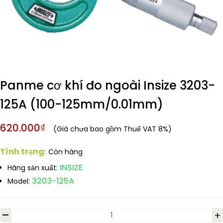
Panme cơ khí đo ngoài Insize 3203-
125A (100-125mm/0.01mm)
620.000₫
(Giá chưa bao gồm Thuế VAT 8%)
Tình trạng:
Còn hàng
INSIZE
Hãng sản xuất:
3203-125A
Model:
-
+