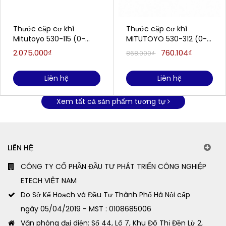
Thước cặp cơ khí
Thước cặp cơ khí
Mitutoyo 530-115 (0-
MITUTOYO 530-312 (0-
300mm/ 1/128inch)
150mm)
2.075.000₫
760.104₫
868.000₫
Liên hệ
Liên hệ
Xem tất cả sản phẩm tương tự
LIÊN HỆ
CÔNG TY CỔ PHẦN ĐẦU TƯ PHÁT TRIỂN CÔNG NGHIỆP
ETECH VIỆT NAM
Do Sở Kế Hoạch và Đầu Tư Thành Phố Hà Nội cấp
ngày 05/04/2019 - MST : 0108685006
Văn phòng đại diện: Số 44, Lô 7, Khu Đô Thị Đền Lừ 2,