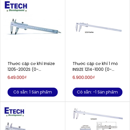
Thước cặp cơ khí Insize
Thước cặp cơ khí 1 mỏ
1205-2002S (0-
INSIZE 1214-1000 (0-
200mm/0-8''/0.02mm)
1000mm/0-
649.000₫
6.900.000₫
40''/0.02mm)
Có sẵn: 1 Sản phẩm
Có sẵn: -1 Sản phẩm