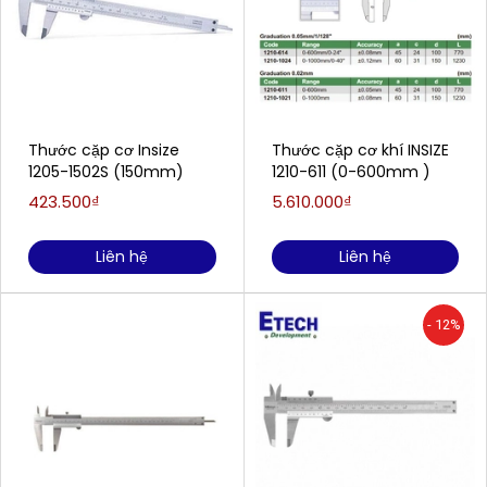
Thước cặp cơ Insize
Thước cặp cơ khí INSIZE
1205-1502S (150mm)
1210-611 (0-600mm )
423.500₫
5.610.000₫
Liên hệ
Liên hệ
- 12%