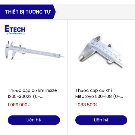
THIẾT BỊ TƯƠNG TỰ
Thước cặp cơ khí Insize
Thước cặp cơ khí
1205-3002S (0-
Mitutoyo 530-108 (0-
300mm/0.02mm)
200mm/0.05mm)
1.089.000₫
1.083.500₫
Liên hệ
Liên hệ