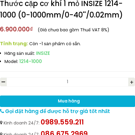
Thước cặp cơ khí 1 mỏ INSIZE 1214-
1000 (0-1000mm/0-40''/0.02mm)
6.900.000₫
(Giá chưa bao gồm Thuế VAT 8%)
Tình trạng:
Còn -1 sản phẩm có sẵn.
INSIZE
Hãng sản xuất:
1214-1000
Model:
-
+
Mua hàng
Gọi đặt hàng để được hỗ trợ giá tốt nhất
0989.559.211
Kinh doanh 24/7:
086.675.2969
Kinh doanh 24/7: