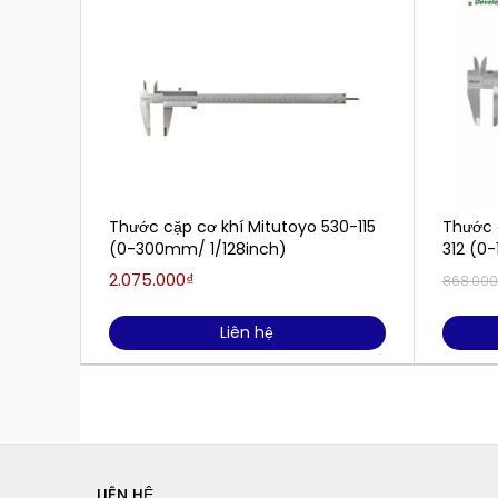
Thước cặp cơ khí Mitutoyo 530-115
Thước 
(0-300mm/ 1/128inch)
312 (0
2.075.000₫
868.00
Liên hệ
LIÊN HỆ