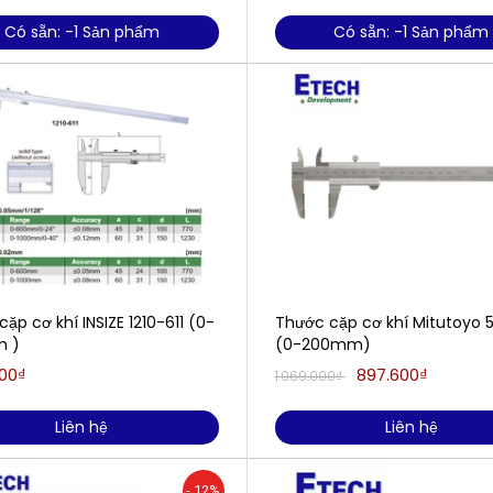
Có sẵn: -1 Sản phẩm
Có sẵn: -1 Sản phẩm
ặp cơ khí INSIZE 1210-611 (0-
Thước cặp cơ khí Mitutoyo 5
 )
(0-200mm)
000₫
897.600₫
1.069.000₫
Liên hệ
Liên hệ
- 12%