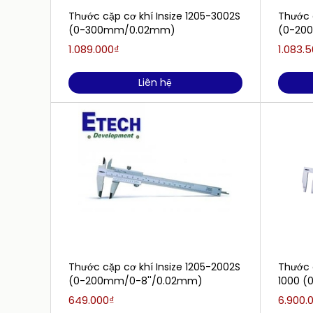
Thước cặp cơ khí Insize 1205-3002S
Thước 
(0-300mm/0.02mm)
(0-20
1.089.000₫
1.083.
Liên hệ
Thước cặp cơ khí Insize 1205-2002S
Thước c
(0-200mm/0-8''/0.02mm)
1000 (
649.000₫
6.900.