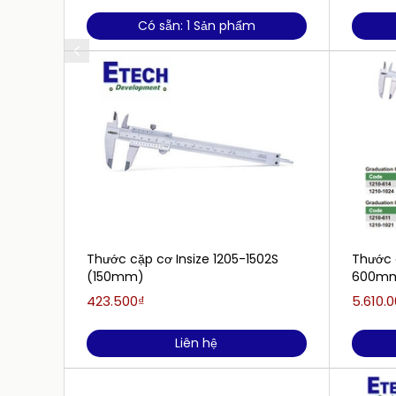
Có sẵn: 1 Sản phẩm
Thước cặp cơ Insize 1205-1502S
Thước c
(150mm)
600mm
423.500₫
5.610.
Liên hệ