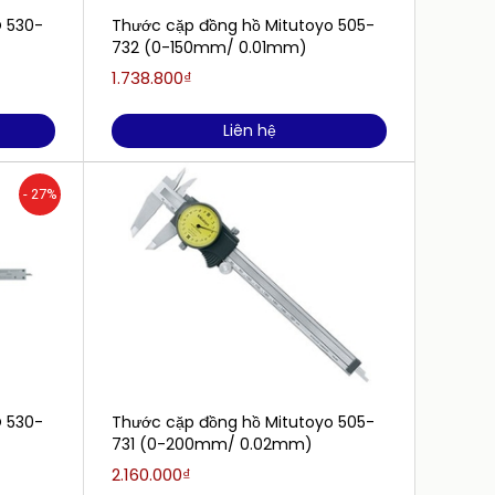
 530-
Thước cặp đồng hồ Mitutoyo 505-
Thước 
732 (0-150mm/ 0.01mm)
733 (
1.738.800₫
2.340.
Liên hệ
- 27%
 530-
Thước cặp đồng hồ Mitutoyo 505-
Thước c
731 (0-200mm/ 0.02mm)
0-150
2.160.000₫
23.320