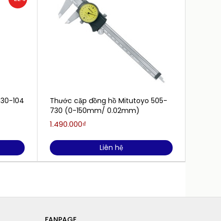
530-104
Thước cặp đồng hồ Mitutoyo 505-
Thước 
730 (0-150mm/ 0.02mm)
1500m
1500)
1.490.000₫
20.47
Liên hệ
FANPAGE