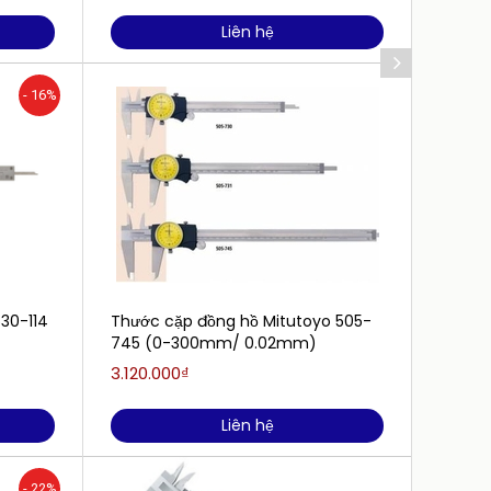
Liên hệ
- 16%
30-114
Thước cặp đồng hồ Mitutoyo 505-
Thước 
745 (0-300mm/ 0.02mm)
2000m
2000)
3.120.000₫
25.600
Liên hệ
- 22%