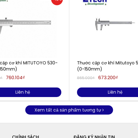
cặp cơ khí MITUTOYO 530-
Thước cặp cơ khí Mitutoyo 
-150mm)
(0-150mm)
760.104₫
673.200₫
0₫
865.000₫
Liên hệ
Liên hệ
Xem tất cả sản phẩm tương tự
CHÍNH SÁCH
ĐĂNG KÝ NHẬN TIN