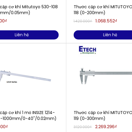
cặp cơ khí Mitutoyo 530-108
Thước cặp cơ khí MITUTOYO
0mm/0.05mm)
118 (0-200mm)
500₫
1.068.552₫
1.420.000₫
Liên hệ
Liên hệ
ặp cơ khí 1 mỏ INSIZE 1214-
Thước cặp cơ khí MITUTOYO
0-1000mm/0-40''/0.02mm)
119 (0-300mm)
000₫
2.269.296₫
3.120.000₫