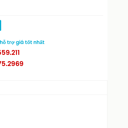
ỗ trợ giá tốt nhất
59.211
75.2969