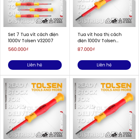
Set 7 Tua vít cách điện
Tua vít hoa thị cách
1000V Tolsen V32007
điện 1000V Tolsen
V31808 (T8x50mm)
560.000₫
87.000₫
Liên hệ
Liên hệ