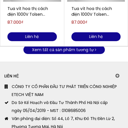
Tua vít hoa thị cách
Tua vít hoa thị cách
điện 1000V Tolsen
điện 1000V Tolsen
V31820 (T20x50mm)
V31806 (T6x50mm)
87.000₫
87.000₫
Liên hệ
Liên hệ
Xem tất cả sản phẩm tương tự
LIÊN HỆ
CÔNG TY CỔ PHẦN ĐẦU TƯ PHÁT TRIỂN CÔNG NGHIỆP
ETECH VIỆT NAM
Do Sở Kế Hoạch và Đầu Tư Thành Phố Hà Nội cấp
ngày 05/04/2019 - MST : 0108685006
Văn phòng đại diện: Số 44, Lô 7, Khu Đô Thị Đền Lừ 2,
Phường Tương Mai, Hà Nội