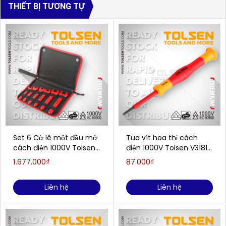
THIẾT BỊ TƯƠNG TỰ
Set 6 Cờ lê một đầu mở
Tua vít hoa thị cách
cách điện 1000V Tolsen
điện 1000V Tolsen V31815
V83606
(T15x50mm)
1.677.000₫
87.000₫
Liên hệ
Liên hệ