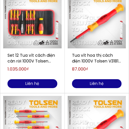
Set 12 Tua vít cách điện
Tua vít hoa thị cách
cán rời 1000V Tolsen
điện 1000V Tolsen V31810
V33212
(T10x50mm)
1.035.000₫
87.000₫
Liên hệ
Liên hệ