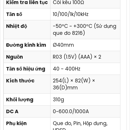
Kiểm tra liên tục
Còi kêu 100Ω
Tần số
10/100/1k/10kHz
Nhiệt độ
-50ºC ~ +300ºC (Sử dụng
que đo 8216)
Đường kính kìm
Ø40mm
Nguồn
R03 (1.5V) (AAA) × 2
Tần số hiệu ứng
40 ~ 400Hz
Kích thước
254(L) × 82(W) ×
36(D)mm
Khối lượng
310g
DC A
0~600.0/1000A
Phụ kiện
Que đo, Pin, Hộp đựng,