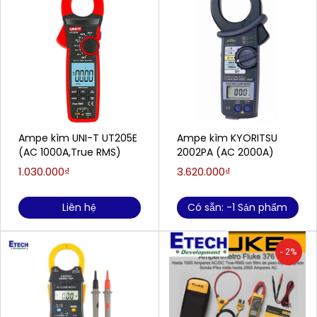
Ampe kìm UNI-T UT205E
Ampe kìm KYORITSU
(AC 1000A,True RMS)
2002PA (AC 2000A)
1.030.000₫
3.620.000₫
Liên hệ
Có sẵn: -1 Sản phẩm
- 2%