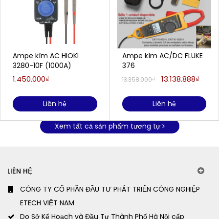
Ampe kìm AC HIOKI
Ampe kìm AC/DC FLUKE
3280-10F (1000A)
376
1.450.000₫
13.138.888₫
13.358.000₫
Liên hệ
Liên hệ
Xem tất cả sản phẩm tương tự
LIÊN HỆ
CÔNG TY CỔ PHẦN ĐẦU TƯ PHÁT TRIỂN CÔNG NGHIỆP
ETECH VIỆT NAM
Do Sở Kế Hoạch và Đầu Tư Thành Phố Hà Nội cấp