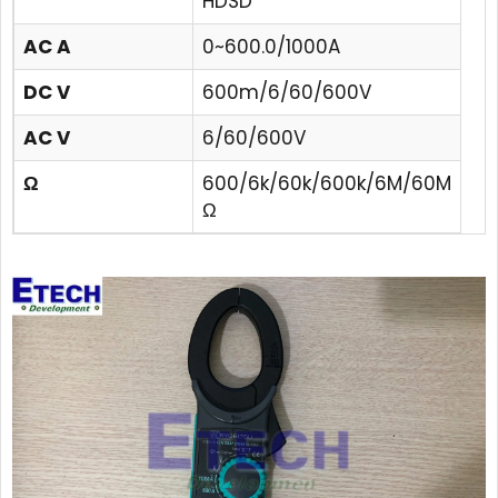
HDSD
AC A
0~600.0/1000A
DC V
600m/6/60/600V
AC V
6/60/600V
Ω
600/6k/60k/600k/6M/60M
Ω