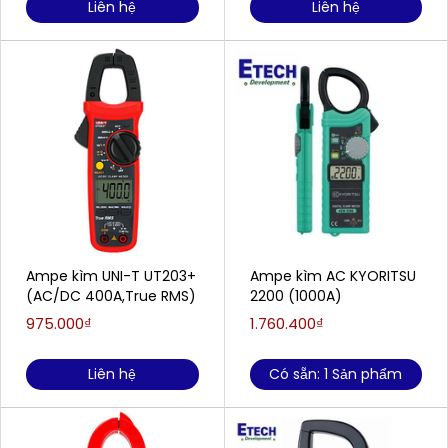
Liên hệ
Liên hệ
Ampe kìm UNI-T UT203+
Ampe kìm AC KYORITSU
(AC/DC 400A,True RMS)
2200 (1000A)
975.000₫
1.760.400₫
Liên hệ
Có sẵn: 1 Sản phẩm