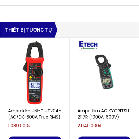
THIẾT BỊ TƯƠNG TỰ
Ampe kìm UNI-T UT204+
Ampe kìm AC KYORITSU
(AC/DC 600A,True RMS)
2117R (1000A, 600V)
1.089.000₫
2.040.000₫