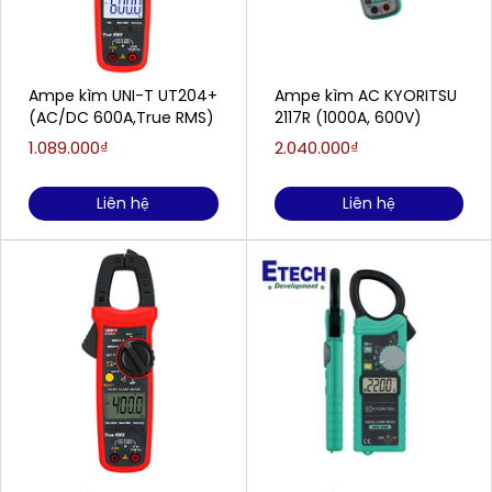
Ampe kìm UNI-T UT204+
Ampe kìm AC KYORITSU
(AC/DC 600A,True RMS)
2117R (1000A, 600V)
1.089.000₫
2.040.000₫
Liên hệ
Liên hệ