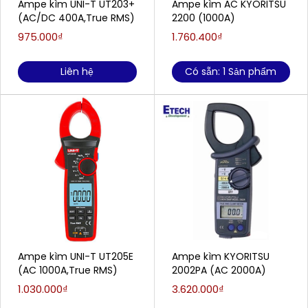
Ampe kìm UNI-T UT203+
Ampe kìm AC KYORITSU
(AC/DC 400A,True RMS)
2200 (1000A)
975.000₫
1.760.400₫
Liên hệ
Có sẵn: 1 Sản phẩm
Ampe kìm UNI-T UT205E
Ampe kìm KYORITSU
(AC 1000A,True RMS)
2002PA (AC 2000A)
1.030.000₫
3.620.000₫