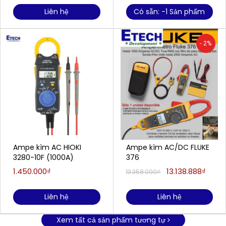
Liên hệ
Có sẵn: -1 Sản phẩm
- 2%
Ampe kìm AC HIOKI
Ampe kìm AC/DC FLUKE
3280-10F (1000A)
376
1.450.000₫
13.138.888₫
13.358.000₫
Liên hệ
Liên hệ
Xem tất cả sản phẩm tương tự