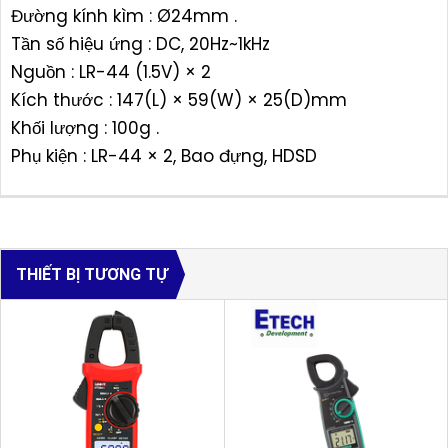
Đường kính kìm : Ø24mm .
Tần số hiệu ứng : DC, 20Hz~1kHz
Nguồn : LR-44 (1.5V) × 2
Kích thước : 147(L) × 59(W) × 25(D)mm
Khối lượng : 100g .
Phụ kiện : LR-44 × 2, Bao đựng, HDSD
THIẾT BỊ TƯƠNG TỰ