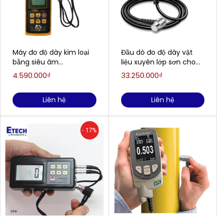
Máy đo độ dày kim loại
Đầu dò đo độ dày vật
bằng siêu âm
liệu xuyên lớp sơn cho
SMARTSENSOR AR850
máy UTGM DeFelsko
4.590.000₫
33.250.000₫
PosiTector PRBUTGM (1-
125mm)
Liên hệ
Liên hệ
- 17%