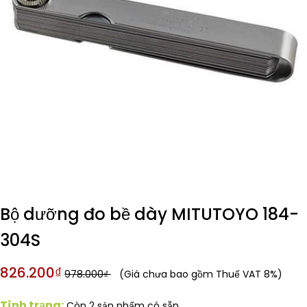
Bộ dưỡng đo bề dày MITUTOYO 184-
304S
826.200₫
978.000₫
(Giá chưa bao gồm Thuế VAT 8%)
Tình trạng:
Còn 2 sản phẩm có sẵn.