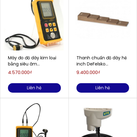
Máy đo độ dày kim loại
Thanh chuẩn độ dày hệ
bằng siêu âm
inch DeFelsko
SmartSensor AR850+
PosiTector STDB1 (100
4.570.000₫
9.400.000₫
mil - 500 mil)
Liên hệ
Liên hệ