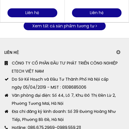
12,5 mm; độ chính xác:
125.00 mm, đo qua lớp
±0.02 mm)
sơn)
Liên hệ
Liên hệ
Xem tất cả sản phẩm tương tự
LIÊN HỆ
CÔNG TY CỔ PHẦN ĐẦU TƯ PHÁT TRIỂN CÔNG NGHIỆP
ETECH VIỆT NAM
Do Sở Kế Hoạch và Đầu Tư Thành Phố Hà Nội cấp
ngày 05/04/2019 - MST : 0108685006
Văn phòng đại diện: Số 44, Lô 7, Khu Đô Thị Đền Lừ 2,
Phường Tương Mai, Hà Nội
Địa chỉ đăng ký kinh doanh: Số 39 Đường Hoàng Như
Tiếp, Phường Bồ Đề, Hà Nội
Hotline: 086.675.2969-0989.559.211