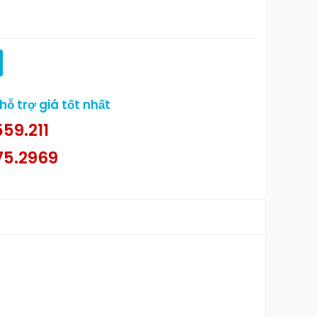
ỗ trợ giá tốt nhất
59.211
75.2969