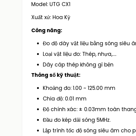
Model: UTG CX1
Xuất xứ: Hoa Kỳ
Công năng:
Đo độ dày vật liệu bằng sóng siêu 
Loại vật liệu đo: Thép, nhựa,….
Dây cáp thép không gỉ bện
Thông số kỹ thuật:
Khoảng đo: 1.00 ~ 125.00 mm
Chia độ: 0.01 mm
Độ chính xác: ± 0.03mm toàn thang
Đầu đo kép dải sóng 5MHz.
Lập trình tốc độ sóng siêu âm cho ph