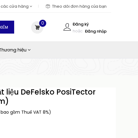
m các cửa hàng
Theo dõi đơn hàng của bạn
0
Đăng ký
KIẾM
hoặc
Đăng nhập
Thương hiệu
t liệu DeFelsko PosiTector
mm)
 bao gồm Thuế VAT 8%)