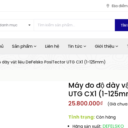
Địa điể
danh mục
TÌM 
hủ
Sản phẩm
Liên hệ
Tin tức
Giới thiệu
 dày vật liệu DeFelsko PosiTector UTG CX1 (1-125mm)
Máy đo độ dày vậ
UTG CX1 (1-125
25.800.000₫
(Giá chưa
Tình trạng:
Còn hàng
DEFELSKO
Hãng sản xuất: