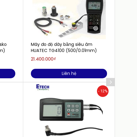
lsko
Máy đo độ dày bằng siêu âm
Đồng h
mm)
HUATEC TG4100 (500/0.01mm)
Mitut
MITUT
21.400.000₫
2.430.
Liên hệ
- 12%