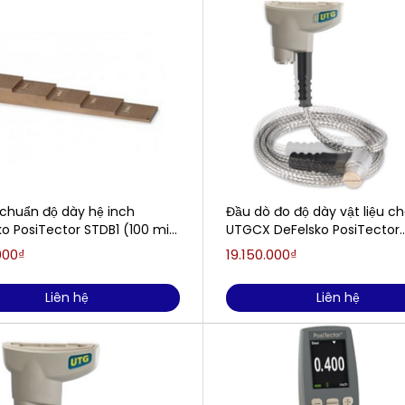
chuẩn độ dày hệ inch
Đầu dò đo độ dày vật liệu c
o PosiTector STDB1 (100 mil
UTGCX DeFelsko PosiTector
il)
PRBUTGCX (1-125mm)
000₫
19.150.000₫
Liên hệ
Liên hệ