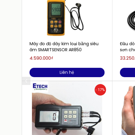
Máy đo độ dày kim loại bằng siêu
Đầu dò 
âm SMARTSENSOR AR850
sơn ch
PosiTe
4.590.000₫
33.250
Liên hệ
- 17%