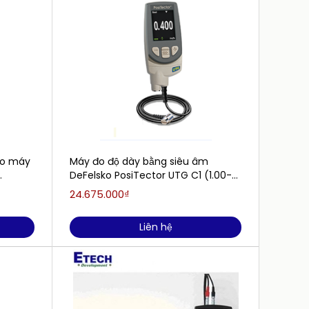
ho máy
Máy đo độ dày bằng siêu âm
Bộ dư
DeFelsko PosiTector UTG C1 (1.00-
184-3
125.00 mm)
24.675.000₫
978.00
Liên hệ