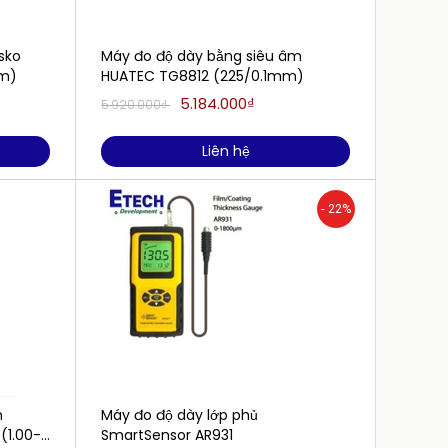
sko
Máy đo độ dày bằng siêu âm
Máy đo
mm)
HUATEC TG8812 (225/0.1mm)
âm HU
300m
5.184.000₫
8.800.
5.920.000₫
Liên hệ
- 22%
m
Máy đo độ dày lớp phủ
Đồng h
(1.00-
SmartSensor AR931
MITUT