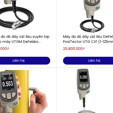
đo độ dày vật liệu xuyên lớp
Máy đo độ dày vật liệu DeFe
o máy UTGM DeFelsko
PosiTector UTG CX1 (1-125
ctor PRBUTGM (1-125mm)
.000₫
25.800.000₫
Liên hệ
Liên hệ