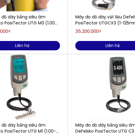
 độ dày bằng siêu âm
Máy đo độ dày vật liệu Defel
ko PosiTector UTG M3 (1.00-
PosiTector UTGCX3 (1-125
mm, đo qua lớp sơn, hiển thị
.000₫
35.200.000₫
à mặt cắt )
Liên hệ
Liên hệ
 độ dày bằng siêu âm
Máy đo độ dày bằng siêu â
o PosiTector UTG M1 (1.00-
DeFelsko PosiTector UTG C3 