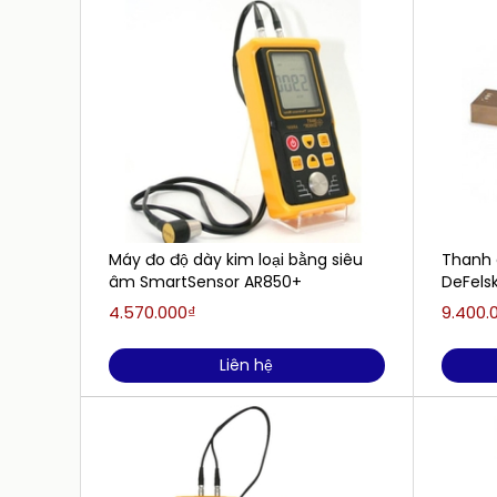
Máy đo độ dày kim loại bằng siêu
Thanh 
âm SmartSensor AR850+
DeFelsk
- 500 m
4.570.000₫
9.400.
Liên hệ