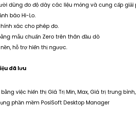
gười dùng đo độ dày các liệu mỏng và cung cấp giải 
cảnh báo Hi-Lo.
chính xác cho phép đo.
 bằng mẫu chuẩn Zero trên thân đầu dò
n, hỗ trợ hiển thị ngược.
liệu đã lưu
bằng việc hiển thị Giá Trị Min, Max, Giá trị trung bìn
 dụng phần mềm PosiSoft Desktop Manager