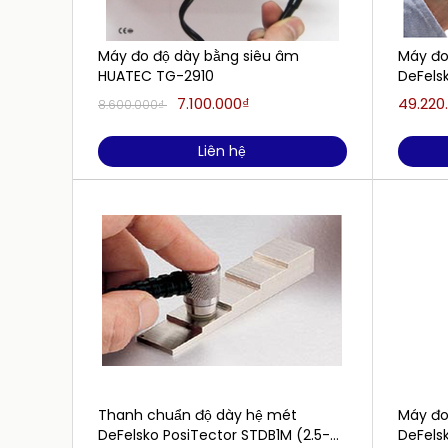
Máy đo độ dày bằng siêu âm
Máy đo
HUATEC TG-2910
DeFels
125.00 
7.100.000₫
49.220
8.600.000₫
xung v
Liên hệ
Thanh chuẩn độ dày hệ mét
Máy đo
DeFelsko PosiTector STDB1M (2.5-
DeFelsk