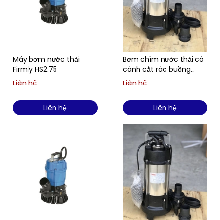
Máy bơm nước thải
Bơm chìm nước thải có
Firmly HS2.75
cánh cắt rác buồng
gang, cánh gang FIRMLY
Liên hệ
Liên hệ
H1100CT
Liên hệ
Liên hệ