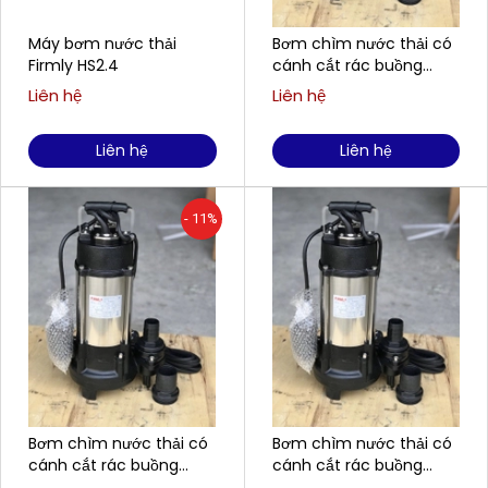
Máy bơm nước thải
Bơm chìm nước thải có
Firmly HS2.4
cánh cắt rác buồng
gang, cánh gang FIRMLY
Liên hệ
Liên hệ
H750CT
Liên hệ
Liên hệ
- 11%
Bơm chìm nước thải có
Bơm chìm nước thải có
cánh cắt rác buồng
cánh cắt rác buồng
gang, cánh gang FIRMLY
gang, cánh gang FIRMLY