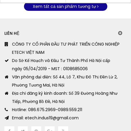
Xem tất cả sản phẩm tương tự
LIÊN HỆ
CÔNG TY CỔ PHẦN ĐẦU TƯ PHÁT TRIỂN CÔNG NGHIỆP
ETECH VIỆT NAM
Do Sở Kế Hoạch và Đầu Tư Thành Phố Hà Nội cấp
ngày 05/04/2019 - MST : 0108685006
Văn phòng đại diện: Số 44, Lô 7, Khu Đô Thị Đền Lừ 2,
Phường Tương Mai, Hà Nội
Địa chỉ đăng ký kinh doanh: Số 39 Đường Hoàng Như
Tiếp, Phường Bồ Đề, Hà Nội
Hotline: 086.675.2969-0989.559.211
Email: etech.indus19@gmail.com