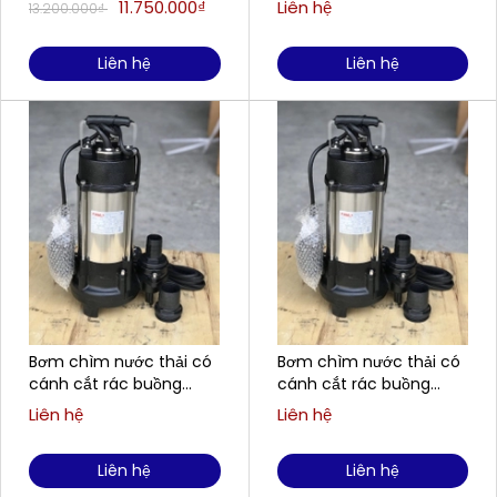
11.750.000₫
Liên hệ
13.200.000₫
H2200CT
H550CT
Liên hệ
Liên hệ
Bơm chìm nước thải có
Bơm chìm nước thải có
cánh cắt rác buồng
cánh cắt rác buồng
gang, cánh gang FIRMLY
gang, cánh gang FIRMLY
Liên hệ
Liên hệ
H1500CT
H2200FC
Liên hệ
Liên hệ