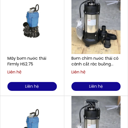
Máy bơm nước thải
Bơm chìm nước thải có
Firmly HS2.75
cánh cắt rác buồng
gang, cánh gang FIRMLY
Liên hệ
Liên hệ
H1100CT
Liên hệ
Liên hệ