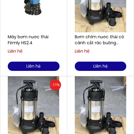
Máy bơm nước thải
Bơm chìm nước thải có
Firmly HS2.4
cánh cắt rác buồng
gang, cánh gang FIRMLY
Liên hệ
Liên hệ
H750CT
Liên hệ
Liên hệ
- 11%