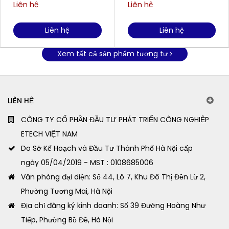
gang, cánh gang FIRMLY
gang, cánh gang FIRMLY
Liên hệ
Liên hệ
H1500CT
H2200FC
Liên hệ
Liên hệ
Xem tất cả sản phẩm tương tự
LIÊN HỆ
CÔNG TY CỔ PHẦN ĐẦU TƯ PHÁT TRIỂN CÔNG NGHIỆP
ETECH VIỆT NAM
Do Sở Kế Hoạch và Đầu Tư Thành Phố Hà Nội cấp
ngày 05/04/2019 - MST : 0108685006
Văn phòng đại diện: Số 44, Lô 7, Khu Đô Thị Đền Lừ 2,
Phường Tương Mai, Hà Nội
Địa chỉ đăng ký kinh doanh: Số 39 Đường Hoàng Như
Tiếp, Phường Bồ Đề, Hà Nội