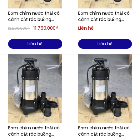
Bơm chìm nước thải có
Bơm chìm nước thải có
cánh cắt rác buồng
cánh cắt rác buồng
gang, cánh gang FIRMLY
gang, cánh gang FIRMLY
11.750.000₫
Liên hệ
13.200.000₫
H2200CT
H550CT
Liên hệ
Liên hệ
Bơm chìm nước thải có
Bơm chìm nước thải có
cánh cắt rác buồng
cánh cắt rác buồng