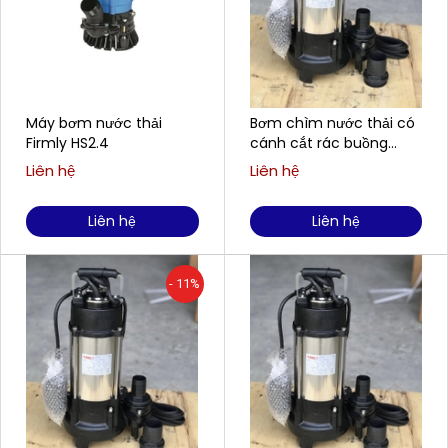
Máy bơm nước thải
Bơm chìm nước thải có
Firmly HS2.4
cánh cắt rác buồng
gang, cánh gang FIRMLY
Liên hệ
Liên hệ
H750CT
Liên hệ
Liên hệ
- 11%