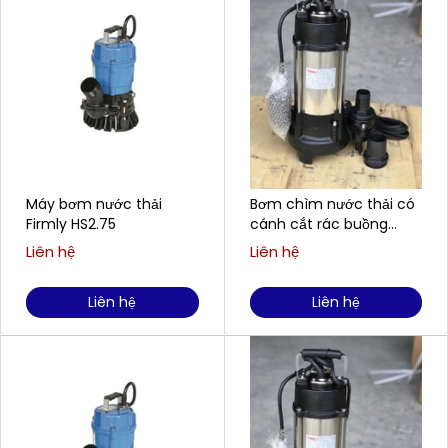
Máy bơm nước thải
Bơm chìm nước thải có
Firmly HS2.75
cánh cắt rác buồng
gang, cánh gang FIRMLY
Liên hệ
Liên hệ
H1100CT
Liên hệ
Liên hệ