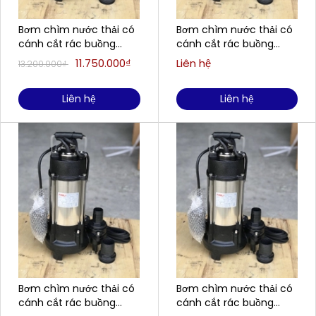
Bơm chìm nước thải có
Bơm chìm nước thải có
cánh cắt rác buồng
cánh cắt rác buồng
gang, cánh gang FIRMLY
gang, cánh gang FIRMLY
11.750.000₫
Liên hệ
13.200.000₫
H2200CT
H550CT
Liên hệ
Liên hệ
Bơm chìm nước thải có
Bơm chìm nước thải có
cánh cắt rác buồng
cánh cắt rác buồng