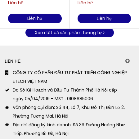
gang, cánh gang FIRMLY
gang, cánh gang FIRMLY
Liên hệ
Liên hệ
H1500CT
H2200FC
Liên hệ
Liên hệ
Xem tất cả sản phẩm tương tự
LIÊN HỆ
CÔNG TY CỔ PHẦN ĐẦU TƯ PHÁT TRIỂN CÔNG NGHIỆP
ETECH VIỆT NAM
Do Sở Kế Hoạch và Đầu Tư Thành Phố Hà Nội cấp
ngày 05/04/2019 - MST : 0108685006
Văn phòng đại diện: Số 44, Lô 7, Khu Đô Thị Đền Lừ 2,
Phường Tương Mai, Hà Nội
Địa chỉ đăng ký kinh doanh: Số 39 Đường Hoàng Như
Tiếp, Phường Bồ Đề, Hà Nội