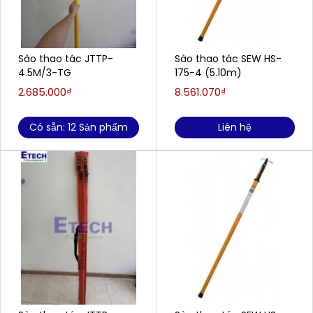
Sào thao tác JTTP-
Sào thao tác SEW HS-
4.5M/3-TG
175-4 (5.10m)
2.685.000₫
8.561.070₫
Có sẵn: 12 Sản phẩm
Liên hệ