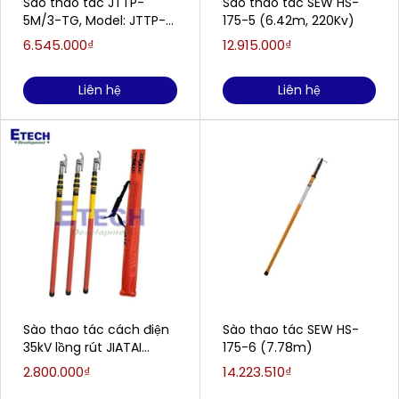
Sào thao tác JTTP-
Sào thao tác SEW HS-
5M/3-TG, Model: JTTP-
175-5 (6.42m, 220Kv)
5M/3-TG
6.545.000₫
12.915.000₫
Liên hệ
Liên hệ
Sào thao tác cách điện
Sào thao tác SEW HS-
35kV lồng rút JIATAI
175-6 (7.78m)
JTYLG-02
2.800.000₫
14.223.510₫