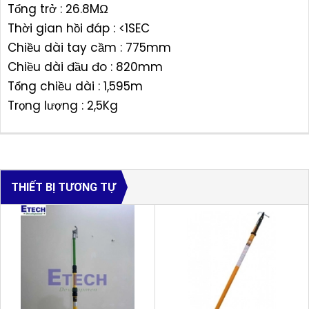
Tổng trở : 26.8MΩ
Thời gian hồi đáp : <1SEC
Chiều dài tay cầm : 775mm
Chiều dài đầu đo : 820mm
Tổng chiều dài : 1,595m
Trọng lượng : 2,5Kg
THIẾT BỊ TƯƠNG TỰ