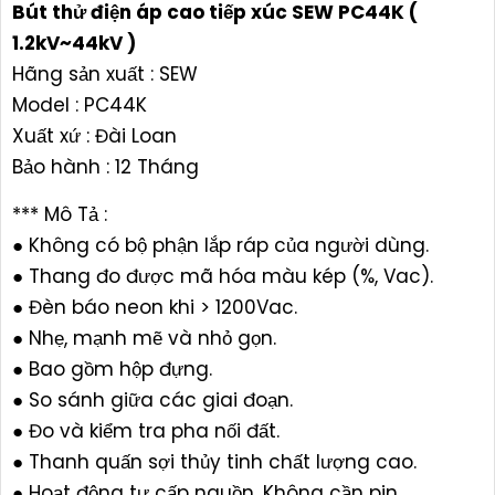
Bút thử điện áp cao tiếp xúc SEW PC44K (
1.2kV~44kV )
Hãng sản xuất : SEW
Model : PC44K
Xuất xứ : Đài Loan
Bảo hành : 12 Tháng
*** Mô Tả :
● Không có bộ phận lắp ráp của người dùng.
● Thang đo được mã hóa màu kép (%, Vac).
● Đèn báo neon khi > 1200Vac.
● Nhẹ, mạnh mẽ và nhỏ gọn.
● Bao gồm hộp đựng.
● So sánh giữa các giai đoạn.
● Đo và kiểm tra pha nối đất.
● Thanh quấn sợi thủy tinh chất lượng cao.
● Hoạt động tự cấp nguồn. Không cần pin.