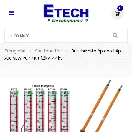
0
Trang chủ
Sào thao tác
Bút thử điện áp cao tiếp
xúc SEW PC44K ( 1.2kV~44kV )