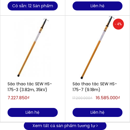
Có sẵn: 12 Sản phẩm
Liên hệ
- 4%
Sào thao tác SEW HS-
Sào thao tác SEW HS-
175-3 (3.82m, 35kV)
175-7 (9.18m)
7.227.850₫
16.585.000₫
17.200.000₫
Liên hệ
Liên hệ
Xem tất cả sản phẩm tương tự