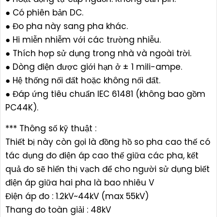
● Có phiên bản DC.
● Đo pha này sang pha khác.
● Hi miễn nhiễm với các trường nhiễu.
● Thích hợp sử dụng trong nhà và ngoài trời.
● Dòng điện được giới hạn ở ± 1 mili-ampe.
● Hệ thống nối đất hoặc không nối đất.
● Đáp ứng tiêu chuẩn IEC 61481 (không bao gồm
PC44K).
*** Thông số kỹ thuật :
Thiết bị này còn gọi là đồng hồ so pha cao thế có
tác dụng đo điện áp cao thế giữa các pha, kết
quả đo sẽ hiển thị vạch để cho người sử dụng biết
điện áp giữa hai pha là bao nhiêu V
Điện áp đo : 1.2kV~44kV (max 55kV)
Thang đo toàn giải : 48kV