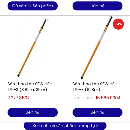
Có sẵn: 12 Sản phẩm
Liên hệ
- 4%
Sào thao tác SEW HS-
Sào thao tác SEW HS-
175-3 (3.82m, 35kV)
175-7 (9.18m)
7.227.850₫
16.585.000₫
17.200.000₫
Liên hệ
Liên hệ
Xem tất cả sản phẩm tương tự