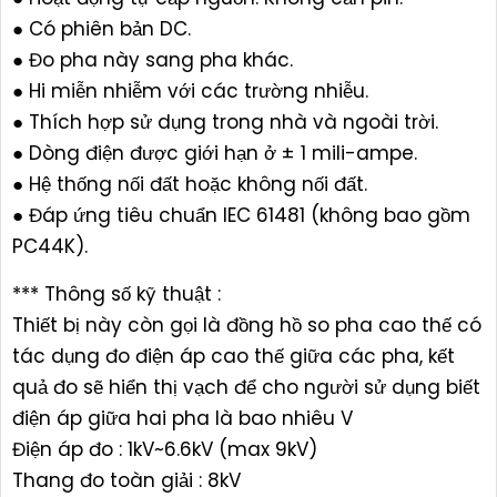
● Có phiên bản DC.
● Đo pha này sang pha khác.
● Hi miễn nhiễm với các trường nhiễu.
● Thích hợp sử dụng trong nhà và ngoài trời.
● Dòng điện được giới hạn ở ± 1 mili-ampe.
● Hệ thống nối đất hoặc không nối đất.
● Đáp ứng tiêu chuẩn IEC 61481 (không bao gồm
PC44K).
*** Thông số kỹ thuật :
Thiết bị này còn gọi là đồng hồ so pha cao thế có
tác dụng đo điện áp cao thế giữa các pha, kết
quả đo sẽ hiển thị vạch để cho người sử dụng biết
điện áp giữa hai pha là bao nhiêu V
Điện áp đo : 1kV~6.6kV (max 9kV)
Thang đo toàn giải : 8kV