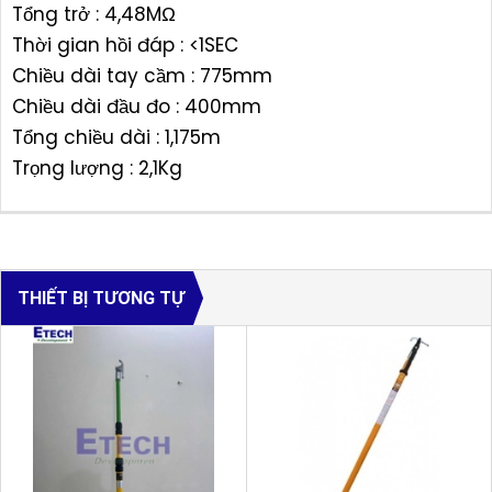
Tổng trở : 4,48MΩ
Thời gian hồi đáp : <1SEC
Chiều dài tay cầm : 775mm
Chiều dài đầu đo : 400mm
Tổng chiều dài : 1,175m
Trọng lượng : 2,1Kg
THIẾT BỊ TƯƠNG TỰ