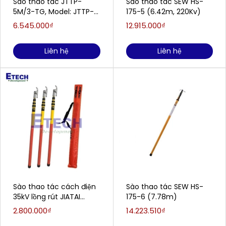
Sào thao tác JTTP-
Sào thao tác SEW HS-
5M/3-TG, Model: JTTP-
175-5 (6.42m, 220Kv)
5M/3-TG
6.545.000₫
12.915.000₫
Liên hệ
Liên hệ
Sào thao tác cách điện
Sào thao tác SEW HS-
35kV lồng rút JIATAI
175-6 (7.78m)
JTYLG-02
2.800.000₫
14.223.510₫