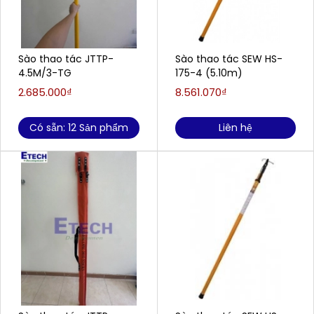
Sào thao tác JTTP-
Sào thao tác SEW HS-
4.5M/3-TG
175-4 (5.10m)
2.685.000₫
8.561.070₫
Có sẵn: 12 Sản phẩm
Liên hệ