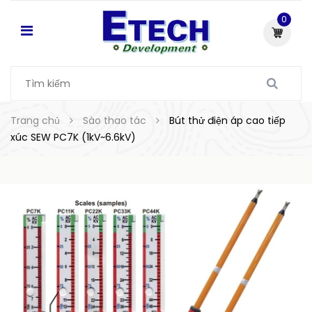
0
Trang chủ
Sào thao tác
Bút thử điện áp cao tiếp
xúc SEW PC7K (1kV~6.6kV)