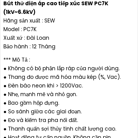
​​​​​​​Bút thử điện áp cao tiếp xúc SEW PC7K
(1kV~6.6kV)
Hãng sản xuất : SEW
Model : PC7K
Xuất xứ : Đài Loan
Bảo hành : 12 Tháng
*** Mô Tả :
● Không có bộ phận lắp ráp của người dùng.
● Thang đo được mã hóa màu kép (%, Vac).
● Đèn báo neon khi > 1200Vac.
● Nhẹ, mạnh mẽ và nhỏ gọn.
● Bao gồm hộp đựng.
● So sánh giữa các giai đoạn.
● Đo và kiểm tra pha nối đất.
● Thanh quấn sợi thủy tinh chất lượng cao.
● Hoạt động tự cấp nguồn. Không cần pin.