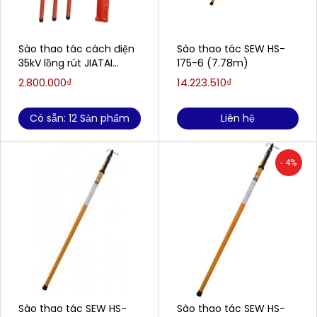
Sào thao tác cách điện
Sào thao tác SEW HS-
35kV lồng rút JIATAI
175-6 (7.78m)
JTYLG-02
2.800.000₫
14.223.510₫
Có sẵn: 12 Sản phẩm
Liên hệ
- 4%
Sào thao tác SEW HS-
Sào thao tác SEW HS-