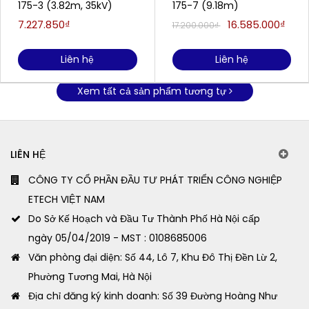
175-3 (3.82m, 35kV)
175-7 (9.18m)
7.227.850₫
16.585.000₫
17.200.000₫
Liên hệ
Liên hệ
Xem tất cả sản phẩm tương tự
LIÊN HỆ
CÔNG TY CỔ PHẦN ĐẦU TƯ PHÁT TRIỂN CÔNG NGHIỆP
ETECH VIỆT NAM
Do Sở Kế Hoạch và Đầu Tư Thành Phố Hà Nội cấp
ngày 05/04/2019 - MST : 0108685006
Văn phòng đại diện: Số 44, Lô 7, Khu Đô Thị Đền Lừ 2,
Phường Tương Mai, Hà Nội
Địa chỉ đăng ký kinh doanh: Số 39 Đường Hoàng Như