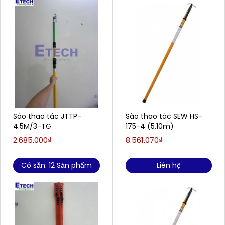
Sào thao tác JTTP-
Sào thao tác SEW HS-
4.5M/3-TG
175-4 (5.10m)
2.685.000₫
8.561.070₫
Có sẵn: 12 Sản phẩm
Liên hệ