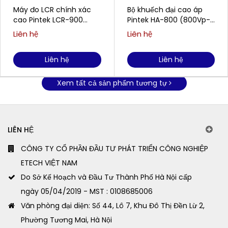
Máy đo LCR chính xác
Bộ khuếch đại cao áp
cao Pintek LCR-900
Pintek HA-800 (800Vp-p
(100Hz-100kHz)
/ 35mA)
Liên hệ
Liên hệ
Liên hệ
Liên hệ
Xem tất cả sản phẩm tương tự
LIÊN HỆ
CÔNG TY CỔ PHẦN ĐẦU TƯ PHÁT TRIỂN CÔNG NGHIỆP
ETECH VIỆT NAM
Do Sở Kế Hoạch và Đầu Tư Thành Phố Hà Nội cấp
ngày 05/04/2019 - MST : 0108685006
Văn phòng đại diện: Số 44, Lô 7, Khu Đô Thị Đền Lừ 2,
Phường Tương Mai, Hà Nội