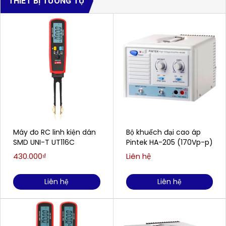
THIẾT BỊ TƯƠNG TỰ
Máy đo RC linh kiện dán
Bộ khuếch đại cao áp
SMD UNI-T UT116C
Pintek HA-205 (170Vp-p)
430.000₫
Liên hệ
Liên hệ
Liên hệ