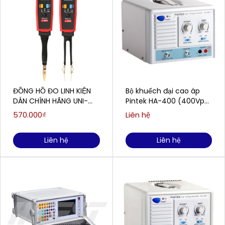
ĐỒNG HỒ ĐO LINH KIỆN
Bộ khuếch đại cao áp
DÁN CHÍNH HÃNG UNI-
Pintek HA-400 (400Vp-
TREND UT116A
p / 80mA)
570.000₫
Liên hệ
Liên hệ
Liên hệ