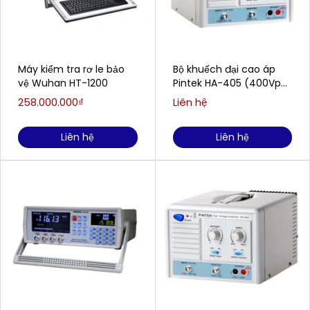
Máy kiểm tra rơ le bảo
Bộ khuếch đại cao áp
vệ Wuhan HT-1200
Pintek HA-405 (400Vp-
p / 200mA)
258.000.000₫
Liên hệ
Liên hệ
Liên hệ