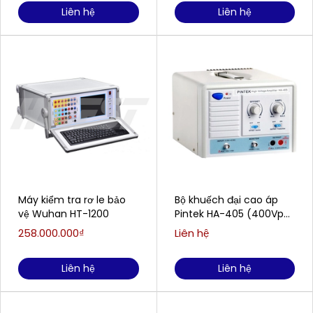
Liên hệ
Liên hệ
Máy kiểm tra rơ le bảo
Bộ khuếch đại cao áp
vệ Wuhan HT-1200
Pintek HA-405 (400Vp-
p / 200mA)
258.000.000₫
Liên hệ
Liên hệ
Liên hệ