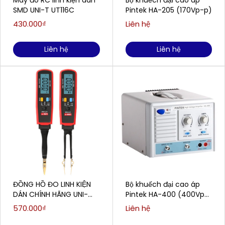
Máy đo RC linh kiện dán
Bộ khuếch đại cao áp
SMD UNI-T UT116C
Pintek HA-205 (170Vp-p)
430.000₫
Liên hệ
Liên hệ
Liên hệ
ĐỒNG HỒ ĐO LINH KIỆN
Bộ khuếch đại cao áp
DÁN CHÍNH HÃNG UNI-
Pintek HA-400 (400Vp-
TREND UT116A
p / 80mA)
570.000₫
Liên hệ