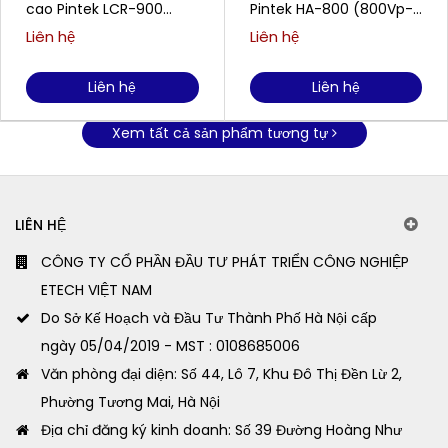
cao Pintek LCR-900
Pintek HA-800 (800Vp-p
(100Hz-100kHz)
/ 35mA)
Liên hệ
Liên hệ
Liên hệ
Liên hệ
Xem tất cả sản phẩm tương tự
LIÊN HỆ
CÔNG TY CỔ PHẦN ĐẦU TƯ PHÁT TRIỂN CÔNG NGHIỆP
ETECH VIỆT NAM
Do Sở Kế Hoạch và Đầu Tư Thành Phố Hà Nội cấp
ngày 05/04/2019 - MST : 0108685006
Văn phòng đại diện: Số 44, Lô 7, Khu Đô Thị Đền Lừ 2,
Phường Tương Mai, Hà Nội
Địa chỉ đăng ký kinh doanh: Số 39 Đường Hoàng Như