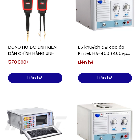
ĐỒNG HỒ ĐO LINH KIỆN
Bộ khuếch đại cao áp
DÁN CHÍNH HÃNG UNI-
Pintek HA-400 (400Vp-
TREND UT116A
p / 80mA)
570.000₫
Liên hệ
Liên hệ
Liên hệ