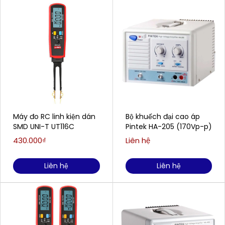
Máy đo RC linh kiện dán
Bộ khuếch đại cao áp
SMD UNI-T UT116C
Pintek HA-205 (170Vp-p)
430.000₫
Liên hệ
Liên hệ
Liên hệ