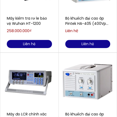
Máy kiểm tra rơ le bảo
Bộ khuếch đại cao áp
vệ Wuhan HT-1200
Pintek HA-405 (400Vp-
p / 200mA)
258.000.000₫
Liên hệ
Liên hệ
Liên hệ
Máy đo LCR chính xác
Bộ khuếch đại cao áp