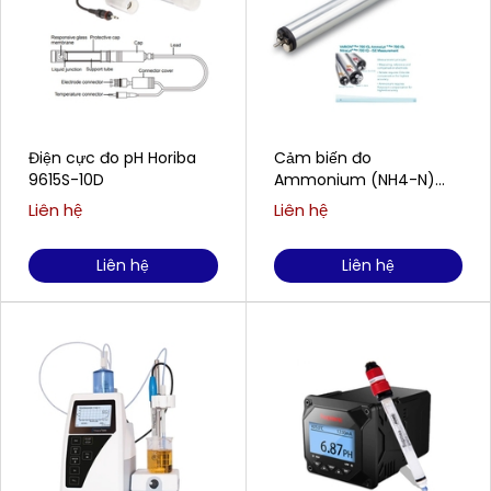
Điện cực đo pH Horiba
Cảm biến đo
9615S-10D
Ammonium (NH4-N)
WTW/Xylem Analytics
Liên hệ
Liên hệ
AmmoLyt®Plus 700 IQ
Liên hệ
Liên hệ