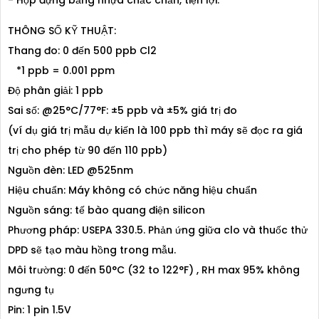
- Hộp đựng bằng nhựa chắc chắn, tiện lợi.
THÔNG SỐ KỸ THUẬT:
Thang đo: 0 đến 500 ppb Cl2
*1 ppb = 0.001 ppm
Độ phân giải: 1 ppb
Sai số: @25°C/77°F: ±5 ppb và ±5% giá trị đo
(ví dụ giá trị mẫu dự kiến là 100 ppb thì máy sẽ đọc ra giá
trị cho phép từ 90 đến 110 ppb)
Nguồn đèn: LED @525nm
Hiệu chuẩn: Máy không có chức năng hiệu chuẩn
Nguồn sáng: tế bào quang điện silicon
Phương pháp: USEPA 330.5. Phản ứng giữa clo và thuốc thử
DPD sẽ tạo màu hồng trong mẫu.
Môi trường: 0 đến 50°C (32 to 122°F) , RH max 95% không
ngưng tụ
Pin: 1 pin 1.5V