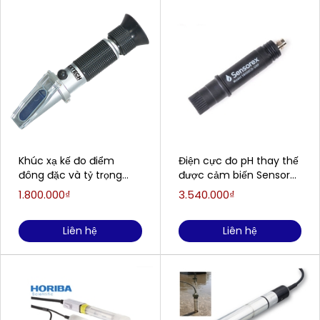
Khúc xạ kế đo điểm
Điện cực đo pH thay thế
đông đặc và tỷ trọng
được cảm biến Sensorex
của Axit acquy EXTECH
S8000CD (0-14pH)
1.800.000₫
3.540.000₫
RF41
SENSOREX S8000CD
Liên hệ
Liên hệ