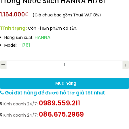
Trong Nước Sạch HANNA HI761
1.154.000₫
(Giá chưa bao gồm Thuế VAT 8%)
Tình trạng:
Còn -1 sản phẩm có sẵn.
HANNA
Hãng sản xuất:
HI761
Model:
-
+
Mua hàng
Gọi đặt hàng để được hỗ trợ giá tốt nhất
0989.559.211
Kinh doanh 24/7:
086.675.2969
Kinh doanh 24/7: