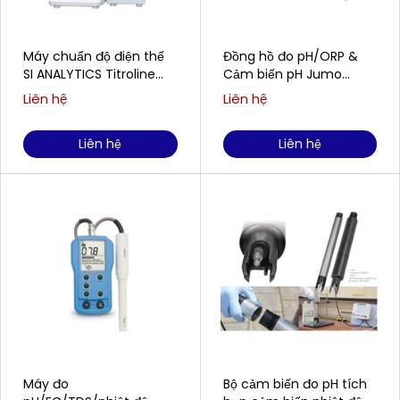
Máy chuẩn độ điện thế
Đồng hồ đo pH/ORP &
SI ANALYTICS Titroline
Cảm biến pH Jumo
5000
SUPMEA SUP-PH6.0 &
Liên hệ
Liên hệ
SUP-PH5022
Liên hệ
Liên hệ
Máy đo
Bộ cảm biến đo pH tích