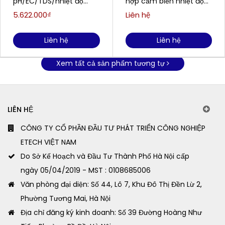
pH/EC/TDS/nhiệt độ
hợp cảm biến nhiệt độ
cầm tay HANNA HI9811-51
WTW/Xylem Analytics
5.622.000₫
Liên hệ
(0.0 to 14.0 pH)
SensoLyt® 700 IQ
Liên hệ
Liên hệ
Xem tất cả sản phẩm tương tự
LIÊN HỆ
CÔNG TY CỔ PHẦN ĐẦU TƯ PHÁT TRIỂN CÔNG NGHIỆP
ETECH VIỆT NAM
Do Sở Kế Hoạch và Đầu Tư Thành Phố Hà Nội cấp
ngày 05/04/2019 - MST : 0108685006
Văn phòng đại diện: Số 44, Lô 7, Khu Đô Thị Đền Lừ 2,
Phường Tương Mai, Hà Nội
Địa chỉ đăng ký kinh doanh: Số 39 Đường Hoàng Như