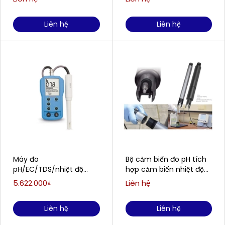
SUP-PH5022
Liên hệ
Liên hệ
Máy đo
Bộ cảm biến đo pH tích
pH/EC/TDS/nhiệt độ
hợp cảm biến nhiệt độ
cầm tay HANNA HI9811-51
WTW/Xylem Analytics
5.622.000₫
Liên hệ
(0.0 to 14.0 pH)
SensoLyt® 700 IQ
Liên hệ
Liên hệ