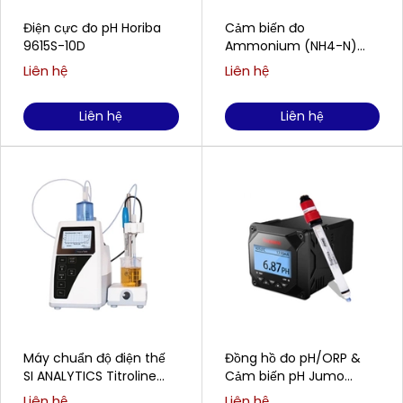
Điện cực đo pH Horiba
Cảm biến đo
9615S-10D
Ammonium (NH4-N)
WTW/Xylem Analytics
Liên hệ
Liên hệ
AmmoLyt®Plus 700 IQ
Liên hệ
Liên hệ
Máy chuẩn độ điện thế
Đồng hồ đo pH/ORP &
SI ANALYTICS Titroline
Cảm biến pH Jumo
5000
SUPMEA SUP-PH6.0 &
Liên hệ
Liên hệ