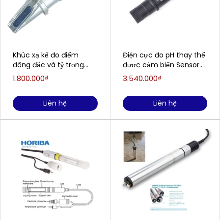
Khúc xạ kế đo điểm
Điện cực đo pH thay thế
đông đặc và tỷ trọng
được cảm biến Sensorex
của Axit acquy EXTECH
S8000CD (0-14pH)
1.800.000₫
3.540.000₫
RF41
SENSOREX S8000CD
Liên hệ
Liên hệ