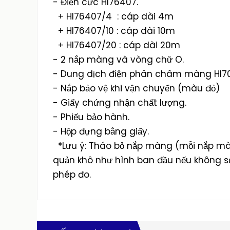
- Điện cực HI76407.
+ HI76407/4 : cáp dài 4m
+ HI76407/10 : cáp dài 10m
+ HI76407/20 : cáp dài 20m
- 2 nắp màng và vòng chữ O.
- Dung dịch điện phân châm màng HI70
- Nắp bảo vệ khi vận chuyển (màu đỏ)
- Giấy chứng nhận chất lượng.
- Phiếu bảo hành.
- Hộp đựng bằng giấy.
*Lưu ý: Tháo bỏ nắp màng (mỗi nắp màn
quản khô như hình ban đầu nếu không sử
phép đo.