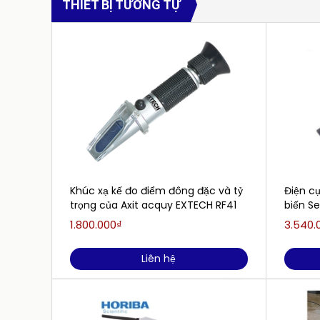
THIẾT BỊ TƯƠNG TỰ
Khúc xạ kế đo điểm đông đặc và tỷ
Điện c
trọng của Axit acquy EXTECH RF41
biến S
SENSO
1.800.000₫
3.540.
Liên hệ