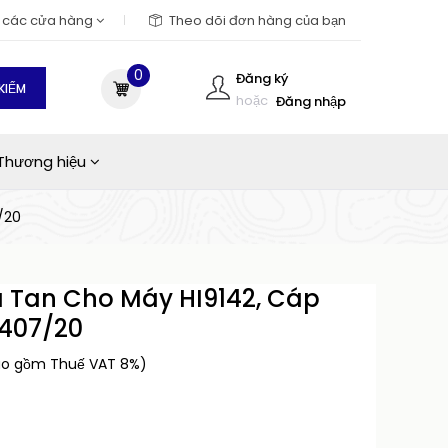
m các cửa hàng
Theo dõi đơn hàng của bạn
0
Đăng ký
KIẾM
hoặc
Đăng nhập
Thương hiệu
/20
a Tan Cho Máy HI9142, Cáp
407/20
ao gồm Thuế VAT 8%)