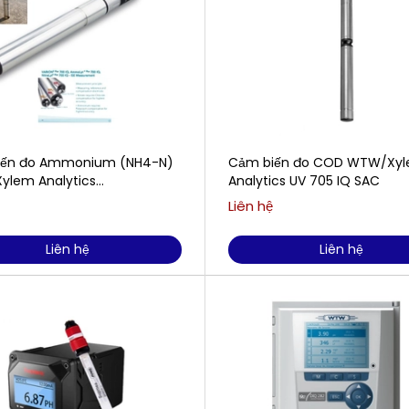
iến đo Ammonium (NH4-N)
Cảm biến đo COD WTW/Xy
lem Analytics
Analytics UV 705 IQ SAC
t®Plus 700 IQ
Liên hệ
Liên hệ
Liên hệ