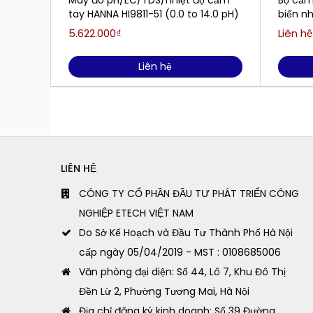
Máy đo pH/EC/TDS/nhiệt độ cầm
Bộ cảm
tay HANNA HI9811-51 (0.0 to 14.0 pH)
biến n
SensoL
5.622.000₫
Liên hệ
Liên hệ
LIÊN HỆ
CÔNG TY CỔ PHẦN ĐẦU TƯ PHÁT TRIỂN CÔNG
NGHIỆP ETECH VIỆT NAM
Do Sở Kế Hoạch và Đầu Tư Thành Phố Hà Nội
cấp ngày 05/04/2019 - MST : 0108685006
Văn phòng đại diện: Số 44, Lô 7, Khu Đô Thị
Đền Lừ 2, Phường Tương Mai, Hà Nội
Địa chỉ đăng ký kinh doanh: Số 39 Đường