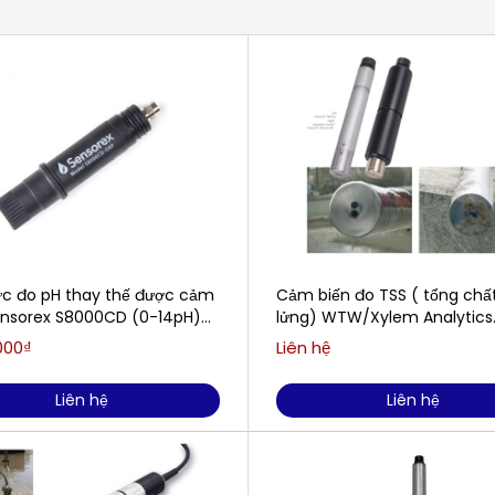
ực đo pH thay thế được cảm
Cảm biến đo TSS ( tổng chất
ensorex S8000CD (0-14pH)
lửng) WTW/Xylem Analytics
REX S8000CD
ViSolid® 700 IQ
000₫
Liên hệ
Liên hệ
Liên hệ