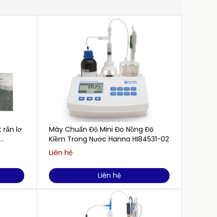
 rắn lơ
Máy Chuẩn Độ Mini Đo Nồng Độ
Dung D
Kiềm Trong Nước Hanna HI84531-02
84 µS
500mL
Liên hệ
Liên h
Liên hệ