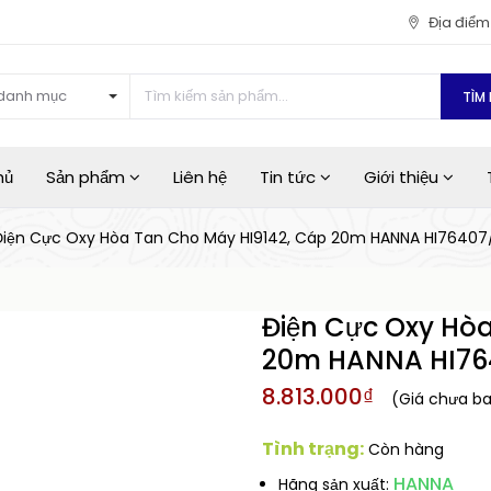
Địa điể
danh mục
TÌM 
hủ
Sản phẩm
Liên hệ
Tin tức
Giới thiệu
Điện Cực Oxy Hòa Tan Cho Máy HI9142, Cáp 20m HANNA HI76407
Điện Cực Oxy Hò
20m HANNA HI76
8.813.000₫
(Giá chưa b
Tình trạng:
Còn hàng
HANNA
Hãng sản xuất: