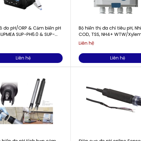
ồ đo pH/ORP & Cảm biến pH
Bộ hiển thị đa chỉ tiêu pH, Nh
UPMEA SUP-PH6.0 & SUP-
COD, TSS, NH4+ WTW/Xyle
Analytics DIQ/S 284-EF
Liên hệ
Liên hệ
Liên hệ