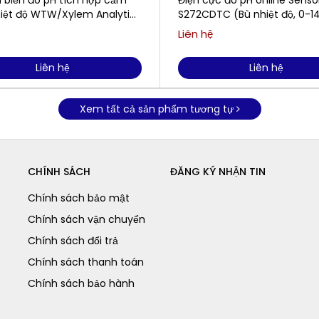
 biến đo pH tích hợp cảm
Điện cực đo pH online Senso
hiệt độ WTW/Xylem Analytics
S272CDTC (Bù nhiệt độ, 0-1
yt® 700 IQ
Ngâm hoặc lắp đường ống)
Liên hệ
Liên hệ
Liên hệ
Xem tất cả sản phẩm tương tự
CHÍNH SÁCH
ĐĂNG KÝ NHẬN TIN
Chính sách bảo mật
Chính sách vận chuyển
Chính sách đổi trả
Chính sách thanh toán
Chính sách bảo hành