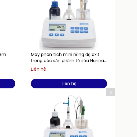
lem
Máy phân tích mini nồng độ axit
Dung D
trong các sản phẩm từ sữa Hanna
mg/L 
HI84529
HI6032
Liên hệ
Liên h
Liên hệ