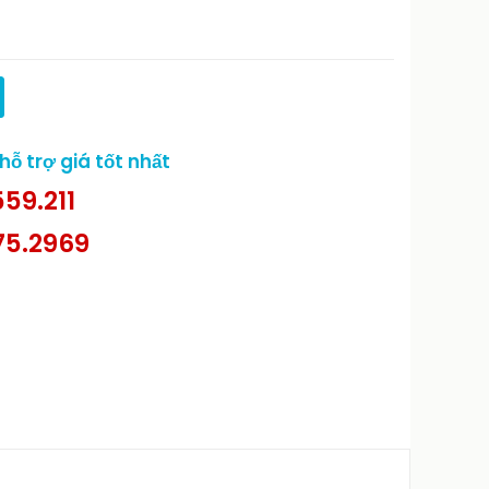
ỗ trợ giá tốt nhất
59.211
75.2969