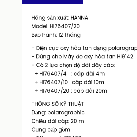
Hãng sản xuất: HANNA
Model: HI76407/20
Bảo hành: 12 tháng
- Điện cực oxy hòa tan dạng polarogra
- Dùng cho Máy đo oxy hòa tan HI9142.
- Có 2 lựa chọn độ dài dây cáp:
+ HI76407/4 : cáp dài 4m
+ HI76407/10 : cáp dài 10m
+ HI76407/20 : cáp dài 20m
THÔNG SỐ KỸ THUẬT
Dạng: polarographic
Chiều dài cáp: 20 m
Cung cấp gồm