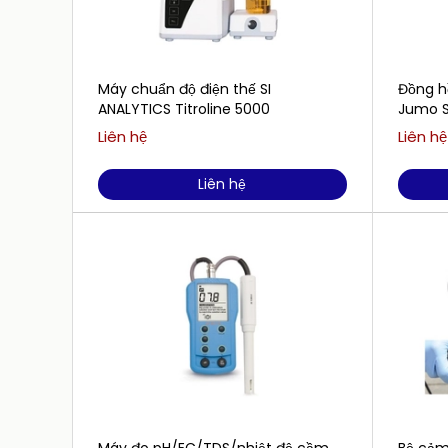
Máy chuẩn độ điện thế SI
Đồng h
ANALYTICS Titroline 5000
Jumo S
PH5022
Liên hệ
Liên hệ
Liên hệ