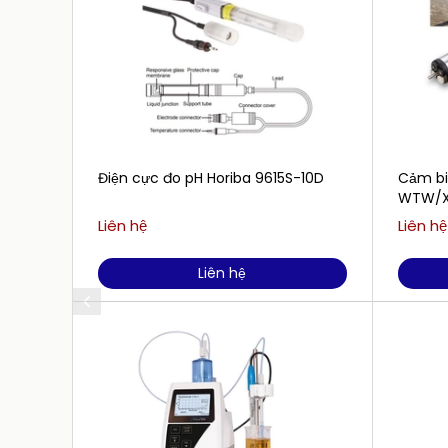
Điện cực đo pH Horiba 9615S-10D
Cảm b
WTW/Xy
AmmoLy
Liên hệ
Liên hệ
Liên hệ