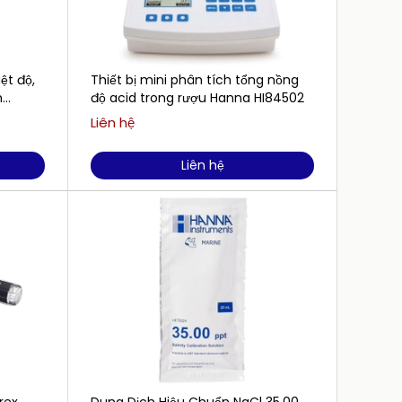
iệt độ,
Thiết bị mini phân tích tổng nồng
Dung D
m
độ acid trong rượu Hanna HI84502
1413 
500mL 
Liên hệ
Liên h
Liên hệ