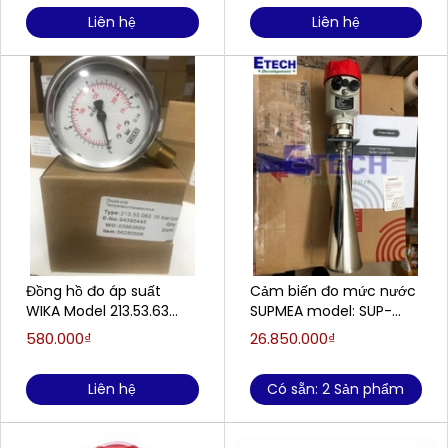
Liên hệ
Liên hệ
Đồng hồ đo áp suất
Cảm biến đo mức nước
WIKA Model 213.53.63
SUPMEA model: SUP-
(0;16) Bar 1/4"NPT, LM
RD908 (dải đo: 0-30m)
580.000₫
26.850.000₫
(Sông, Hồ , Ao, Đập Thủy
Điện...)
Liên hệ
Có sẵn: 2 Sản phẩm