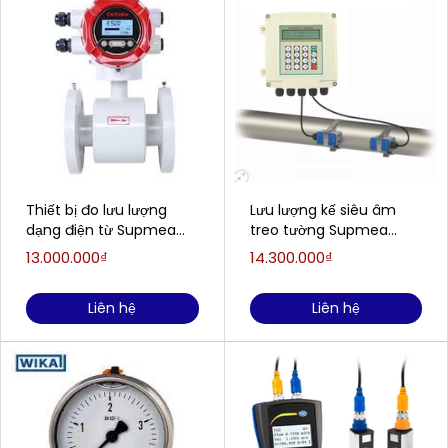
Thiết bị đo lưu lượng
Lưu lượng kế siêu âm
dạng điện từ Supmea
treo tường Supmea
model: LDG-SUP-DN25
SUP-1158S
13.000.000₫
14.300.000₫
Liên hệ
Liên hệ