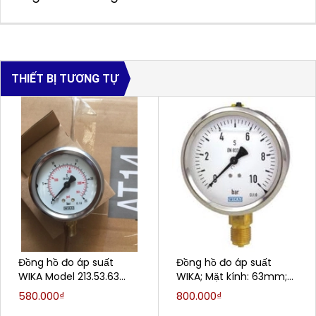
THIẾT BỊ TƯƠNG TỰ
Đồng hồ đo áp suất
Đồng hồ đo áp suất
WIKA Model 213.53.63
WIKA; Mặt kính: 63mm;
(0;25) Bar 1/4"NPT, LM
Model: 213.53; Dải đo:
580.000₫
800.000₫
0...10 bar