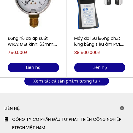
Đồng hồ đo áp suất
Máy đo lưu lượng chất
WIKA; Mặt kính: 63mm;
lỏng bằng siêu âm PCE
Model: 213.53; Dải đo:
TDS 100HS (15〜108mm)
750.000₫
38.500.000₫
0...4 bar
Liên hệ
Liên hệ
Xem tất cả sản phẩm tương tự
LIÊN HỆ
CÔNG TY CỔ PHẦN ĐẦU TƯ PHÁT TRIỂN CÔNG NGHIỆP
ETECH VIỆT NAM