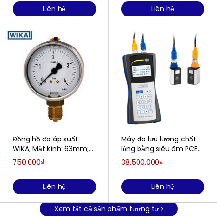
Liên hệ
Liên hệ
Đồng hồ đo áp suất
Máy đo lưu lượng chất
WIKA; Mặt kính: 63mm;
lỏng bằng siêu âm PCE
Model: 213.53; Dải đo:
TDS 100HS (15〜108mm)
750.000₫
38.500.000₫
0...4 bar
Liên hệ
Liên hệ
Xem tất cả sản phẩm tương tự