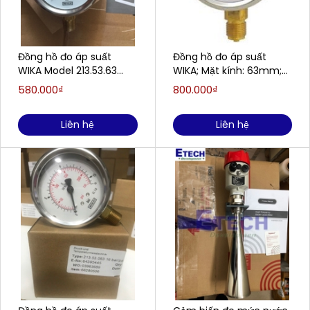
Đồng hồ đo áp suất
Đồng hồ đo áp suất
WIKA Model 213.53.63
WIKA; Mặt kính: 63mm;
(0;25) Bar 1/4"NPT, LM
Model: 213.53; Dải đo:
580.000₫
800.000₫
0...10 bar
Liên hệ
Liên hệ