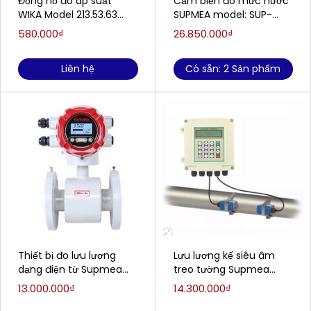
Đồng hồ đo áp suất
Cảm biến đo mức nước
WIKA Model 213.53.63
SUPMEA model: SUP-
(0;16) Bar 1/4"NPT, LM
RD908 (dải đo: 0-30m)
580.000₫
26.850.000₫
(Sông, Hồ , Ao, Đập Thủy
Điện...)
Liên hệ
Có sẵn: 2 Sản phẩm
Thiết bị đo lưu lượng
Lưu lượng kế siêu âm
dạng điện từ Supmea
treo tường Supmea
model: LDG-SUP-DN25
SUP-1158S
13.000.000₫
14.300.000₫