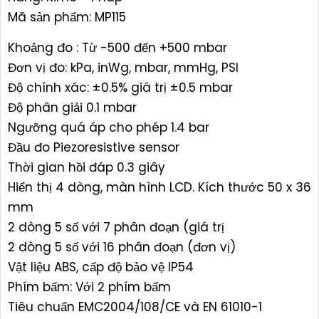
Mã sản phẩm: MP115
Khoảng đo : Từ -500 đến +500 mbar
Đơn vị đo: kPa, inWg, mbar, mmHg, PSI
Độ chính xác: ±0.5% giá trị ±0.5 mbar
Độ phân giải 0.1 mbar
Ngưỡng quá áp cho phép 1.4 bar
Đầu đo Piezoresistive sensor
Thời gian hồi đáp 0.3 giây
Hiển thị 4 dòng, màn hình LCD. Kích thước 50 x 36
mm
2 dòng 5 số với 7 phân đoạn (giá trị
2 dòng 5 số với 16 phân đoạn (đơn vị)
Vật liệu ABS, cấp độ bảo vệ IP54
Phím bấm: Với 2 phím bấm
Tiêu chuẩn EMC2004/108/CE và EN 61010-1