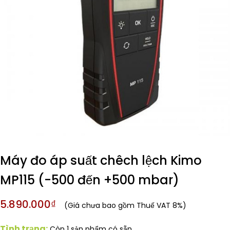
Máy đo áp suất chêch lệch Kimo
MP115 (-500 đến +500 mbar)
5.890.000₫
(Giá chưa bao gồm Thuế VAT 8%)
Tình trạng:
Còn 1 sản phẩm có sẵn.