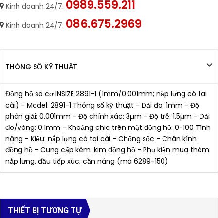
0989.559.211
Kinh doanh 24/7:
086.675.2969
Kinh doanh 24/7:
THÔNG SỐ KỸ THUẬT
Đồng hồ so cơ INSIZE 2891-1 (1mm/0.001mm; nắp lưng có tai
cài) - Model: 2891-1 Thông số kỹ thuật - Dải đo: 1mm - Độ
phân giải: 0.001mm - Độ chính xác: 3µm - Độ trễ: 1.5µm - Dải
đo/vòng: 0.1mm - Khoảng chia trên mặt đồng hồ: 0-100 Tính
năng - Kiểu: nắp lưng có tai cài - Chống sốc - Chân kính
đồng hồ - Cung cấp kèm: kim đồng hồ - Phụ kiện mua thêm:
nắp lưng, đầu tiếp xúc, cần nâng (mã 6289-150)
THIẾT BỊ TƯƠNG TỰ