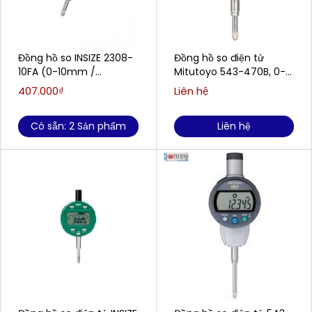
Đồng hồ so INSIZE 2308-
Đồng hồ so điện tử
10FA (0-10mm /
Mitutoyo 543-470B, 0-
0.01mm)
25.4mm/0.001
407.000₫
Liên hệ
Có sẵn: 2 Sản phẩm
Liên hệ