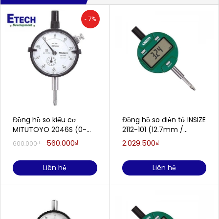
- 7%
Đồng hồ so kiểu cơ
Đồng hồ so điện tử INSIZE
MITUTOYO 2046S (0-
2112-101 (12.7mm /
10mm/0.01mm)
0.001mm)
560.000₫
2.029.500₫
600.000₫
Liên hệ
Liên hệ