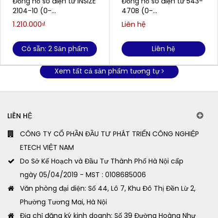
Đồng hồ so điện tử INSIZE
Đồng hồ so điện tử 543-
2104-10 (0-
470B (0-
12.7mm/0.5''/0.01mm)
25.4mm/0.001mm)
1.210.000₫
Liên hệ
Có sẵn: 2 Sản phẩm
Liên hệ
Xem tất cả sản phẩm tương tự
LIÊN HỆ
CÔNG TY CỔ PHẦN ĐẦU TƯ PHÁT TRIỂN CÔNG NGHIỆP
ETECH VIỆT NAM
Do Sở Kế Hoạch và Đầu Tư Thành Phố Hà Nội cấp
ngày 05/04/2019 - MST : 0108685006
Văn phòng đại diện: Số 44, Lô 7, Khu Đô Thị Đền Lừ 2,
Phường Tương Mai, Hà Nội
Địa chỉ đăng ký kinh doanh: Số 39 Đường Hoàng Như