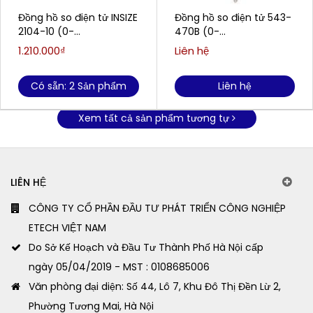
Đồng hồ so điện tử INSIZE
Đồng hồ so điện tử 543-
2104-10 (0-
470B (0-
12.7mm/0.5''/0.01mm)
25.4mm/0.001mm)
1.210.000₫
Liên hệ
Có sẵn: 2 Sản phẩm
Liên hệ
Xem tất cả sản phẩm tương tự
LIÊN HỆ
CÔNG TY CỔ PHẦN ĐẦU TƯ PHÁT TRIỂN CÔNG NGHIỆP
ETECH VIỆT NAM
Do Sở Kế Hoạch và Đầu Tư Thành Phố Hà Nội cấp
ngày 05/04/2019 - MST : 0108685006
Văn phòng đại diện: Số 44, Lô 7, Khu Đô Thị Đền Lừ 2,
Phường Tương Mai, Hà Nội