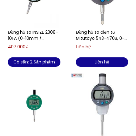
Đồng hồ so INSIZE 2308-
Đồng hồ so điện tử
10FA (0-10mm /
Mitutoyo 543-470B, 0-
0.01mm)
25.4mm/0.001
407.000₫
Liên hệ
Có sẵn: 2 Sản phẩm
Liên hệ