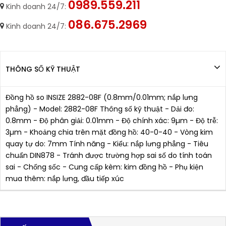
0989.559.211
Kinh doanh 24/7:
086.675.2969
Kinh doanh 24/7:
THÔNG SỐ KỸ THUẬT
Đồng hồ so INSIZE 2882-08F (0.8mm/0.01mm; nắp lưng
phẳng) - Model: 2882-08F Thông số kỹ thuật - Dải đo:
0.8mm - Độ phân giải: 0.01mm - Độ chính xác: 9µm - Độ trễ:
3µm - Khoảng chia trên mặt đồng hồ: 40-0-40 - Vòng kim
quay tự do: 7mm Tính năng - Kiểu: nắp lưng phẳng - Tiêu
chuẩn DIN878 - Tránh được trường hợp sai số do tính toán
sai - Chống sốc - Cung cấp kèm: kim đồng hồ - Phụ kiện
mua thêm: nắp lưng, đầu tiếp xúc