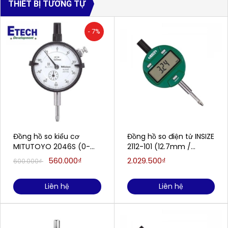
THIẾT BỊ TƯƠNG TỰ
- 7%
Đồng hồ so kiểu cơ
Đồng hồ so điện tử INSIZE
MITUTOYO 2046S (0-
2112-101 (12.7mm /
10mm/0.01mm)
0.001mm)
560.000₫
2.029.500₫
600.000₫
Liên hệ
Liên hệ