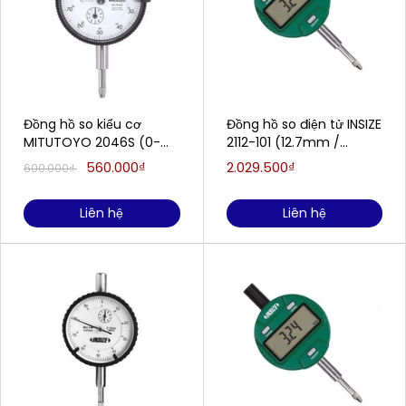
Đồng hồ so kiểu cơ
Đồng hồ so điện tử INSIZE
MITUTOYO 2046S (0-
2112-101 (12.7mm /
10mm/0.01mm)
0.001mm)
560.000₫
2.029.500₫
600.000₫
Liên hệ
Liên hệ