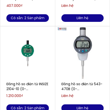
0.01mm)
25.4mm/0.001
407.000₫
Liên hệ
Có sẵn: 2 Sản phẩm
Liên hệ
Đồng hồ so điện tử INSIZE
Đồng hồ so điện tử 543-
2104-10 (0-
470B (0-
12.7mm/0.5''/0.01mm)
25.4mm/0.001mm)
1.210.000₫
Liên hệ
Có sẵn: 2 Sản phẩm
Liên hệ