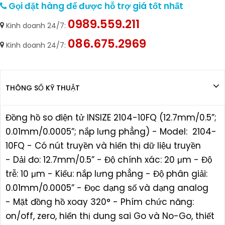
Gọi đặt hàng để được hỗ trợ giá tốt nhất
0989.559.211
Kinh doanh 24/7:
086.675.2969
Kinh doanh 24/7:
THÔNG SỐ KỸ THUẬT
Đồng hồ so điện tử INSIZE 2104-10FQ (12.7mm/0.5”;
0.01mm/0.0005”; nắp lưng phẳng) - Model: 2104-
10FQ - Có nút truyền và hiển thị dữ liệu truyền
- Dải đo: 12.7mm/0.5” - Độ chính xác: 20 μm - Độ
trễ: 10 μm - Kiểu: nắp lưng phẳng - Độ phân giải:
0.01mm/0.0005” - Đọc dạng số và dạng analog
- Mặt đồng hồ xoay 320° - Phím chức năng:
on/off, zero, hiển thị dung sai Go và No-Go, thiết