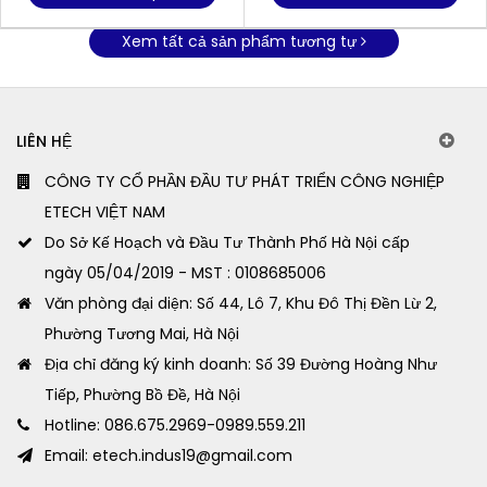
Xem tất cả sản phẩm tương tự
LIÊN HỆ
CÔNG TY CỔ PHẦN ĐẦU TƯ PHÁT TRIỂN CÔNG NGHIỆP
ETECH VIỆT NAM
Do Sở Kế Hoạch và Đầu Tư Thành Phố Hà Nội cấp
ngày 05/04/2019 - MST : 0108685006
Văn phòng đại diện: Số 44, Lô 7, Khu Đô Thị Đền Lừ 2,
Phường Tương Mai, Hà Nội
Địa chỉ đăng ký kinh doanh: Số 39 Đường Hoàng Như
Tiếp, Phường Bồ Đề, Hà Nội
Hotline: 086.675.2969-0989.559.211
Email: etech.indus19@gmail.com