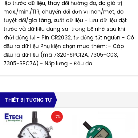
lập trước dữ liệu, thay đổi hướng đo, đo giá trị
max./min./TIR, chuyển đổi đơn vị inch/met, đo
tuyệt đối/gia tăng, xuất dữ liệu - Lưu dữ liệu đặt
trước và dữ liệu dung sai trong bộ nhớ sau khi
khởi động lại - Pin CR2032, tự động tắt nguồn - Có
đầu ra dữ liệu Phụ kiện chọn mua thêm: - Cáp
đầu ra dữ liệu (mã 7320-SPC12A, 7305-C03,
7305-SPC7A) - Nắp lưng - Đầu đo
THIẾT BỊ TƯƠNG TỰ
- 7%