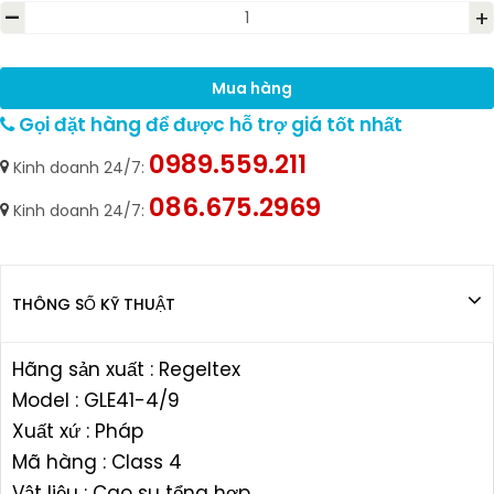
-
+
Mua hàng
Gọi đặt hàng để được hỗ trợ giá tốt nhất
0989.559.211
Kinh doanh 24/7:
086.675.2969
Kinh doanh 24/7:
THÔNG SỐ KỸ THUẬT
Hãng sản xuất : Regeltex
Model : GLE41-4/9
Xuất xứ : Pháp
Mã hàng : Class 4
Vật liệu : Cao su tổng hợp