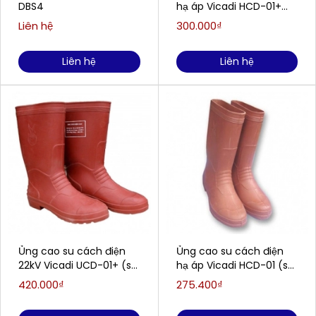
DBS4
hạ áp Vicadi HCD-01+
(số 42)
Liên hệ
300.000₫
Liên hệ
Liên hệ
Ủng cao su cách điện
Ủng cao su cách điện
22kV Vicadi UCD-01+ (số
hạ áp Vicadi HCD-01 (số
42)
40, 41)
420.000₫
275.400₫