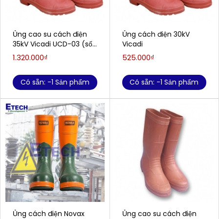
Ủng cao su cách điện
Ủng cách điện 30kV
35kV Vicadi UCD-03 (số
Vicadi
42)
1.320.000₫
525.000₫
Có sẵn: -1 Sản phẩm
Có sẵn: -1 Sản phẩm
Ủng cách điện Novax
Ủng cao su cách điện