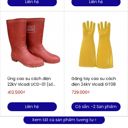
Liên hệ
Liên hệ
Ủng cao su cách điện
Găng tay cao su cách
22kV Vicadi UCD-01 (số
điện 24kV Vicadi GT08
40, 41)
412.500₫
729.000₫
Liên hệ
Có sẵn: -2 Sản phẩm
Xem tất cả sản phẩm tương tự