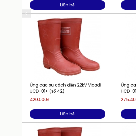
Liên hệ
Ủng cao su cách điện 22kV Vicadi
Ủng ca
UCD-01+ (số 42)
HCD-01 
420.000₫
275.40
Liên hệ