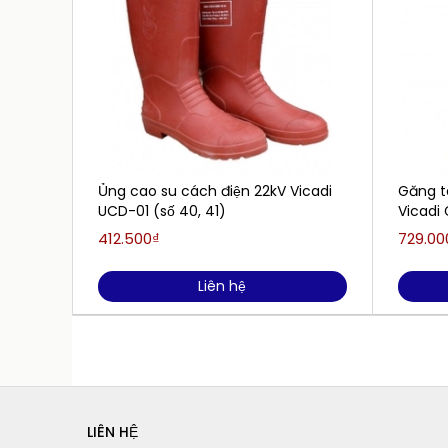
Ủng cao su cách điện 22kV Vicadi
Găng t
UCD-01 (số 40, 41)
Vicadi
412.500₫
729.00
Liên hệ
LIÊN HỆ