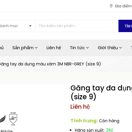
Địa điể
danh mục
TÌM 
hủ
Sản phẩm
Liên hệ
Tin tức
Giới thiệu
ăng tay đa dụng màu xám 3M NBR-GREY (size 9)
Găng tay đa dụ
(size 9)
Liên hệ
Tình trạng:
Còn hàng
3M
Hãng sản xuất: