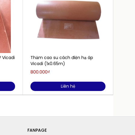
 Vicadi
Thảm cao su cách điện hạ áp
Găng 
Vicadi (1x0.65m)
NBR-GR
800.000₫
Liên h
Liên hệ
FANPAGE