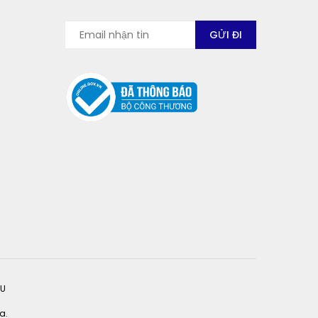
ỆU
a.