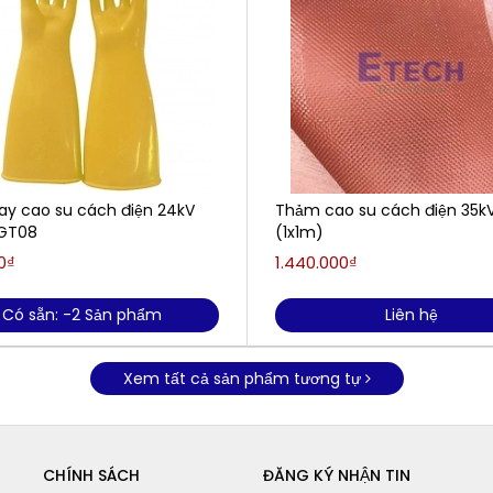
ay cao su cách điện 24kV
Thảm cao su cách điện 35kV
 GT08
(1x1m)
0₫
1.440.000₫
Có sẵn: -2 Sản phẩm
Liên hệ
Xem tất cả sản phẩm tương tự
CHÍNH SÁCH
ĐĂNG KÝ NHẬN TIN