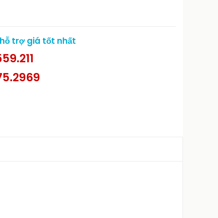
ỗ trợ giá tốt nhất
59.211
75.2969