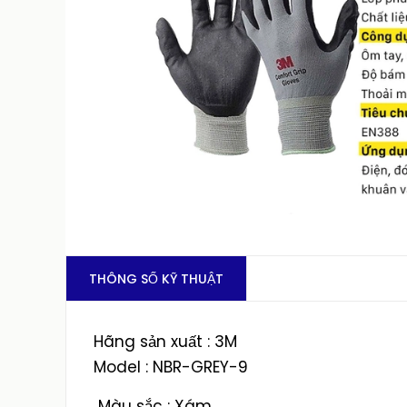
THÔNG SỐ KỸ THUẬT
Hãng sản xuất : 3M
Model : NBR-GREY-9
Màu sắc : Xám