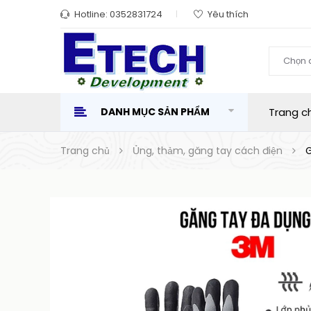
Hotline:
0352831724
Yêu thích
Chọn 
DANH MỤC SẢN PHẨM
Trang c
Trang chủ
Ủng, thảm, găng tay cách điện
G