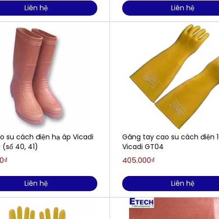
Liên hệ
Liên hệ
o su cách điện hạ áp Vicadi
Găng tay cao su cách điện 
(số 40, 41)
Vicadi GT04
0₫
405.000₫
Liên hệ
Liên hệ