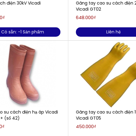
ch điện 30kV Vicadi
Găng tay cao su cách điện 
Vicadi GT02
0₫
648.000₫
Có sẵn: -1 Sản phẩm
Liên hệ
o su cách điện hạ áp Vicadi
Găng tay cao su cách điện 
+ (số 42)
Vicadi GT05
0₫
450.000₫