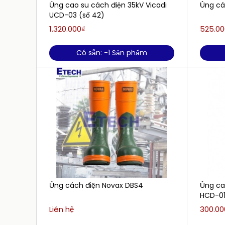
Ủng cao su cách điện 35kV Vicadi
Ủng cá
UCD-03 (số 42)
1.320.000₫
525.00
Có sẵn: -1 Sản phẩm
Ủng cách điện Novax DBS4
Ủng ca
HCD-01
Liên hệ
300.00