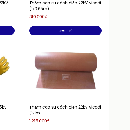
22kV
Thảm cao su cách điện 22kV Vicadi
Thảm c
(1x0.65m)
(1x0.6
810.000₫
750.0
Liên hệ
15kV
Thảm cao su cách điện 22kV Vicadi
Thảm c
(1x1m)
Vicadi
1.215.000₫
1.080.