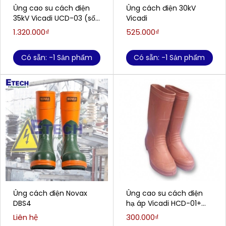
Ủng cao su cách điện
Ủng cách điện 30kV
35kV Vicadi UCD-03 (số
Vicadi
42)
1.320.000₫
525.000₫
Có sẵn: -1 Sản phẩm
Có sẵn: -1 Sản phẩm
Ủng cách điện Novax
Ủng cao su cách điện
DBS4
hạ áp Vicadi HCD-01+
(số 42)
Liên hệ
300.000₫