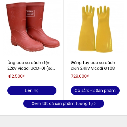
Ủng cao su cách điện
Găng tay cao su cách
22kV Vicadi UCD-01 (số
điện 24kV Vicadi GT08
40, 41)
412.500₫
729.000₫
Liên hệ
Có sẵn: -2 Sản phẩm
Xem tất cả sản phẩm tương tự