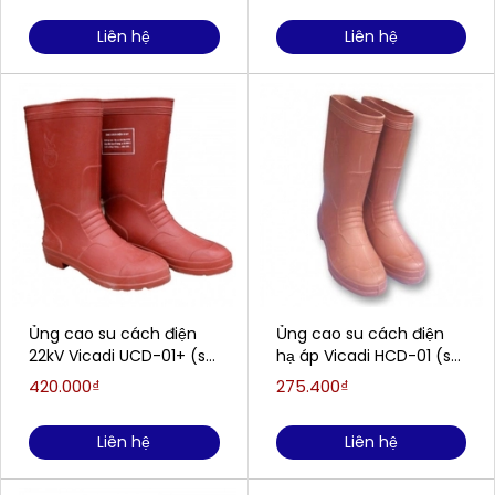
Liên hệ
Liên hệ
Ủng cao su cách điện
Ủng cao su cách điện
22kV Vicadi UCD-01+ (số
hạ áp Vicadi HCD-01 (số
42)
40, 41)
420.000₫
275.400₫
Liên hệ
Liên hệ