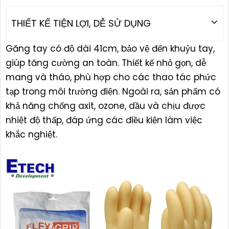
THIẾT KẾ TIỆN LỢI, DỄ SỬ DỤNG
Găng tay có độ dài 41cm, bảo vệ đến khuỷu tay,
giúp tăng cường an toàn. Thiết kế nhỏ gọn, dễ
mang và tháo, phù hợp cho các thao tác phức
tạp trong môi trường điện. Ngoài ra, sản phẩm có
khả năng chống axit, ozone, dầu và chịu được
nhiệt độ thấp, đáp ứng các điều kiện làm việc
khắc nghiệt.