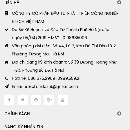
LIÊN HỆ
CÔNG TY CỔ PHẦN ĐẦU TƯ PHÁT TRIỂN CÔNG NGHIỆP
ETECH VIỆT NAM
Do Sở Kế Hoạch và Đầu Tư Thành Phố Hà Nội cấp
ngày 05/04/2019 - MST : 0108685006
Văn phòng đại diện: Số 44, Lô 7, Khu Đô Thị Đền Lừ 2,
Phường Tương Mai, Hà Nội
Địa chỉ đăng ký kinh doanh: Số 39 Đường Hoàng Như
Tiếp, Phường Bồ Đề, Hà Nội
Hotline: 086.675.2969-0989.559.211
Email: etech.indus19@gmail.com
CHÍNH SÁCH
ĐĂNG KÝ NHẬN TIN