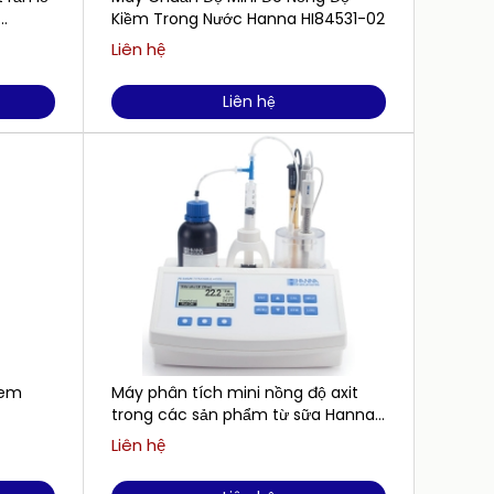
Kiềm Trong Nước Hanna HI84531-02
84 µS
500mL
Liên hệ
Liên h
Liên hệ
lem
Máy phân tích mini nồng độ axit
Dung D
trong các sản phẩm từ sữa Hanna
mg/L 
HI84529
HI6032
Liên hệ
Liên h