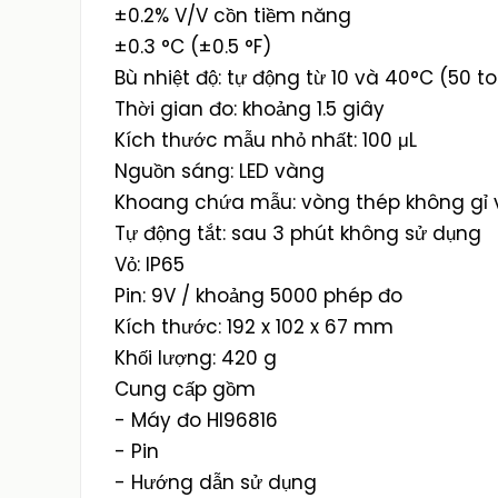
±0.2% V/V cồn tiềm năng
±0.3 °C (±0.5 °F)
Bù nhiệt độ: tự động từ 10 và 40°C (50 to
Thời gian đo: khoảng 1.5 giây
Kích thước mẫu nhỏ nhất: 100 μL
Nguồn sáng: LED vàng
Khoang chứa mẫu: vòng thép không gỉ và
Tự động tắt: sau 3 phút không sử dụng
Vỏ: IP65
Pin: 9V / khoảng 5000 phép đo
Kích thước: 192 x 102 x 67 mm
Khối lượng: 420 g
Cung cấp gồm
- Máy đo HI96816
- Pin
- Hướng dẫn sử dụng