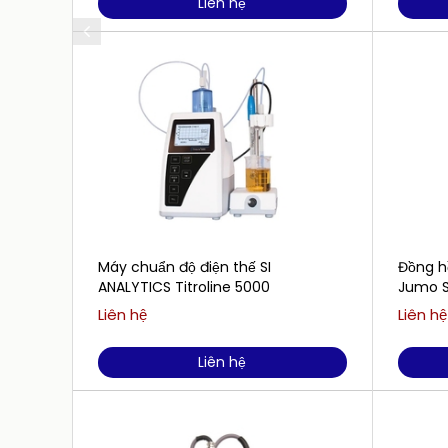
Liên hệ
Máy chuẩn độ điện thế SI
Đồng h
ANALYTICS Titroline 5000
Jumo S
PH5022
Liên hệ
Liên hệ
Liên hệ