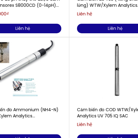
ensorex S8000CD (0-14pH)
lửng) WTW/Xylem Analytics
REX S8000CD
ViSolid® 700 IQ
000₫
Liên hệ
Liên hệ
Liên hệ
iến đo Ammonium (NH4-N)
Cảm biến đo COD WTW/Xy
lem Analytics
Analytics UV 705 IQ SAC
t®Plus 700 IQ
Liên hệ