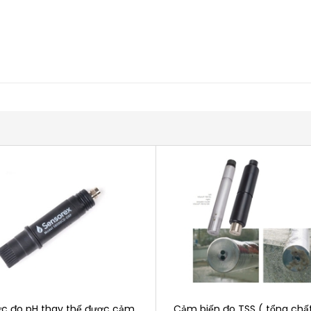
ực đo pH thay thế được cảm
Cảm biến đo TSS ( tổng chất