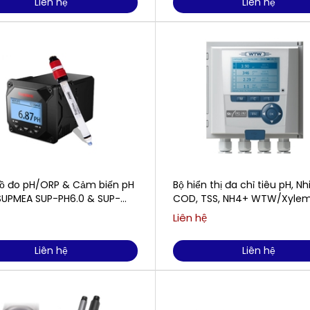
Liên hệ
Liên hệ
ồ đo pH/ORP & Cảm biến pH
Bộ hiển thị đa chỉ tiêu pH, Nh
UPMEA SUP-PH6.0 & SUP-
COD, TSS, NH4+ WTW/Xyle
Analytics DIQ/S 284-EF
Liên hệ
Liên hệ
Liên hệ