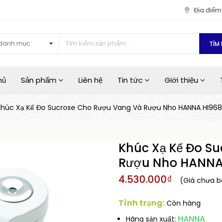
Địa điể
danh mục
TÌM 
hủ
Sản phẩm
Liên hệ
Tin tức
Giới thiệu
Khúc Xạ Kế Đo Sucrose Cho Rượu Vang Và Rượu Nho HANNA HI968
Khúc Xạ Kế Đo S
Rượu Nho HANNA
4.530.000₫
(Giá chưa 
Tình trạng:
Còn hàng
HANNA
Hãng sản xuất: