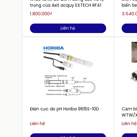
trọng của Axit acquy EXTECH RF41
biến S
SENSO
1.800.000₫
3.540.
Liên hệ
Điện cực đo pH Horiba 9615S-10D
Cảm b
WTW/Xy
AmmoLy
Liên hệ
Liên hệ