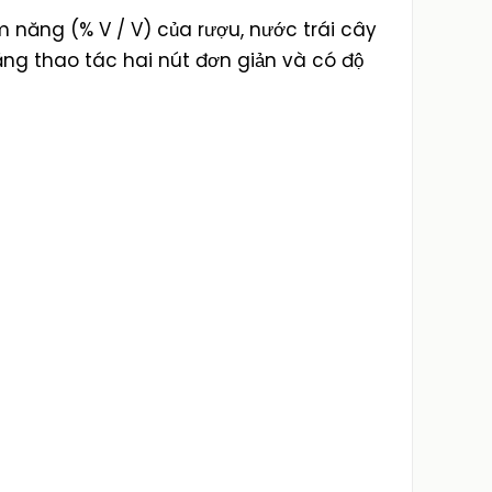
m năng (% V / V) của rượu, nước trái cây
ăng thao tác hai nút đơn giản và có độ