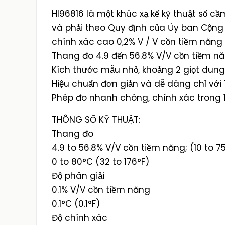
HI96816 là một khúc xạ kế kỹ thuật số cầ
và phải theo Quy định của Ủy ban Cộng 
chính xác cao 0,2% V / V cồn tiềm năng
Thang đo 4.9 đến 56.8% V/V cồn tiềm n
Kích thước mẫu nhỏ, khoảng 2 giọt dung 
Hiệu chuẩn đơn giản và dễ dàng chỉ với
Phép đo nhanh chóng, chính xác trong 1
THÔNG SỐ KỸ THUẬT:
Thang đo
4.9 to 56.8% V/V cồn tiềm năng; (10 to 75
0 to 80°C (32 to 176°F)
Độ phân giải
0.1% V/V cồn tiềm năng
0.1°C (0.1°F)
Độ chính xác