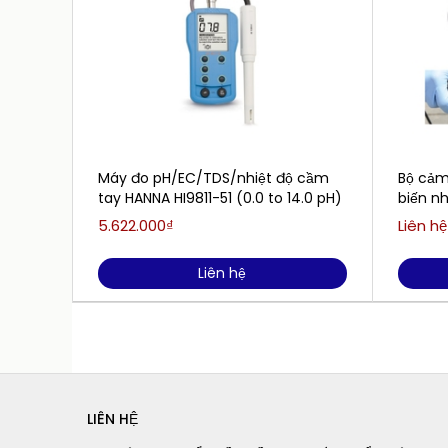
Máy đo pH/EC/TDS/nhiệt độ cầm
Bộ cảm
tay HANNA HI9811-51 (0.0 to 14.0 pH)
biến n
SensoL
5.622.000₫
Liên hệ
Liên hệ
LIÊN HỆ