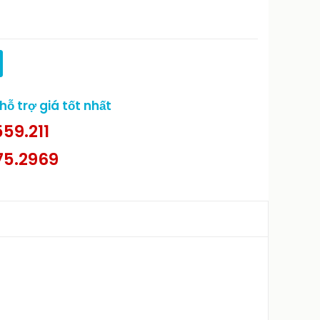
ỗ trợ giá tốt nhất
59.211
75.2969