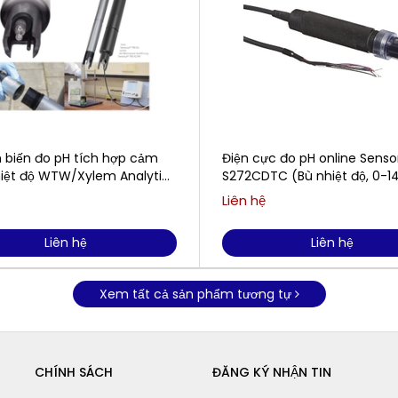
 biến đo pH tích hợp cảm
Điện cực đo pH online Senso
hiệt độ WTW/Xylem Analytics
S272CDTC (Bù nhiệt độ, 0-1
yt® 700 IQ
Ngâm hoặc lắp đường ống)
Liên hệ
Liên hệ
Liên hệ
Xem tất cả sản phẩm tương tự
CHÍNH SÁCH
ĐĂNG KÝ NHẬN TIN