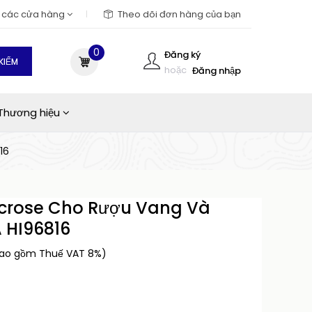
m các cửa hàng
Theo dõi đơn hàng của bạn
0
Đăng ký
KIẾM
hoặc
Đăng nhập
Thương hiệu
16
ucrose Cho Rượu Vang Và
 HI96816
bao gồm Thuế VAT 8%)