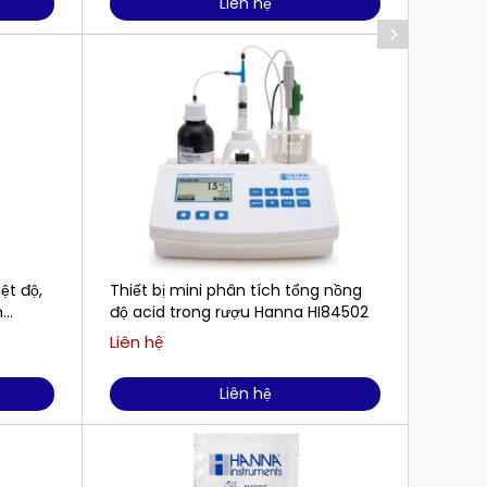
Liên hệ
iệt độ,
Thiết bị mini phân tích tổng nồng
Dung D
m
độ acid trong rượu Hanna HI84502
1413 
500mL 
Liên hệ
Liên h
Liên hệ