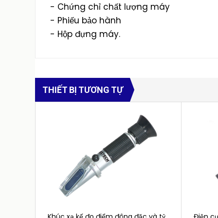
- Chứng chỉ chất lượng máy
- Phiếu bảo hành
- Hộp đựng máy.
THIẾT BỊ TƯƠNG TỰ
Khúc xạ kế đo điểm đông đặc và tỷ
Điện c