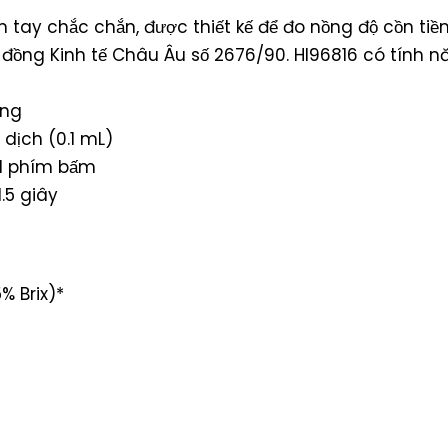
m tay chắc chắn, được thiết kế để đo nồng độ cồn tiề
đồng Kinh tế Châu Âu số 2676/90. HI96816 có tính n
ăng
dịch (0.1 mL)
 1 phím bấm
.5 giây
% Brix)*