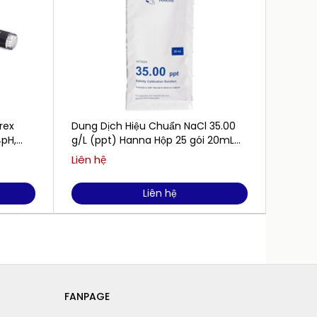
rex
Dung Dịch Hiệu Chuẩn NaCl 35.00
Dung D
4pH,
g/L (ppt) Hanna Hộp 25 gói 20mL
Điểm 
HI70024P
pH/EC
Liên hệ
Liên h
050
Liên hệ
FANPAGE