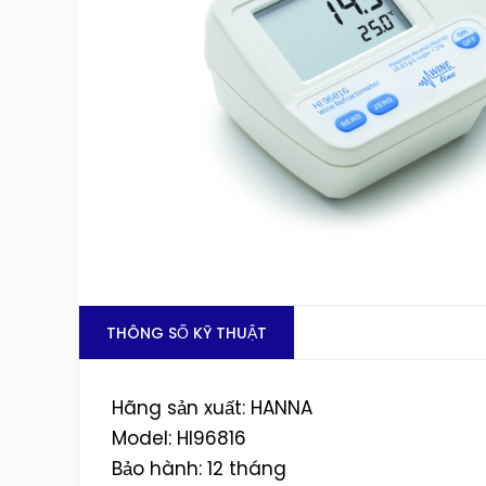
THÔNG SỐ KỸ THUẬT
Hãng sản xuất: HANNA
Model: HI96816
Bảo hành: 12 tháng