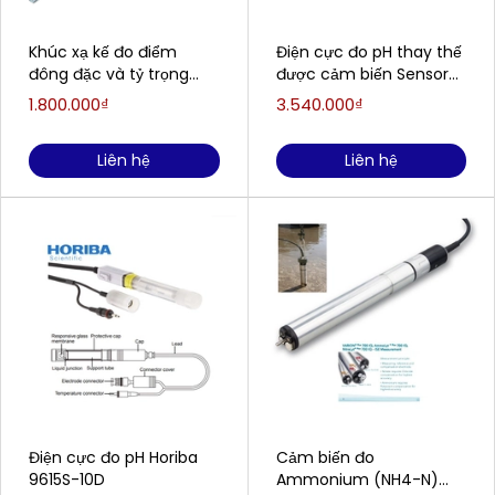
Khúc xạ kế đo điểm
Điện cực đo pH thay thế
đông đặc và tỷ trọng
được cảm biến Sensorex
của Axit acquy EXTECH
S8000CD (0-14pH)
1.800.000₫
3.540.000₫
RF41
SENSOREX S8000CD
Liên hệ
Liên hệ
Điện cực đo pH Horiba
Cảm biến đo
9615S-10D
Ammonium (NH4-N)