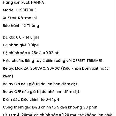
Hãng sản xuất: HANNA
Model: BL931700-1
Xuất xứ: Rô-ma-ni
Bảo hành: 12 Tháng
Dải đo: 0.0 ~ 14.0 pH
Độ phân giải: 0.01pH
Độ chính xác ở 25oC: ±0.02 pH
Hiệu chuẩn: Bằng tay 2 điểm cùng với OFFSET TRIMMER
Relay: Max 2A, 250VAC, 30VDC (Điều khiển bơm axit hoặc
kiềm)
Relay ON nếu giá trị đo lớn hơn điểm đặt
Relay OFF nếu giá trị đo nhỏ hơn điểm đặt
Điểm đặt: Điều chỉnh từ 0-14pH
Cộng thêm giờ: Điều chỉnh từ 5 đến khoảng 30 phút
Đầu ra: 4-20mA, độ chính xác ±0.20 mA, trở kháng lớn nhất