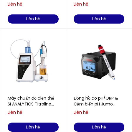
WTW/Xylem Analytics
Liên hệ
Liên hệ
AmmoLyt®Plus 700 IQ
Liên hệ
Liên hệ
Máy chuẩn độ điện thế
Đồng hồ đo pH/ORP &
SI ANALYTICS Titroline
Cảm biến pH Jumo
5000
SUPMEA SUP-PH6.0 &
Liên hệ
Liên hệ
SUP-PH5022
Liên hệ
Liên hệ