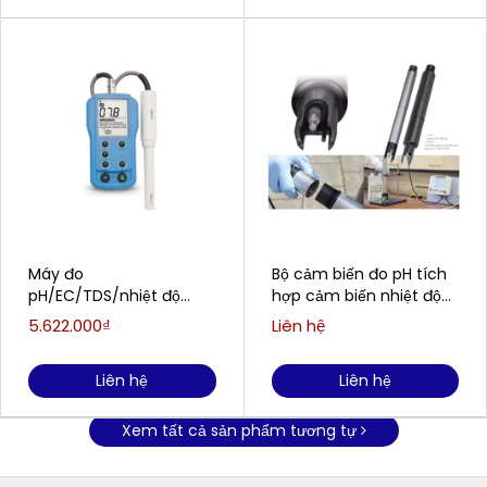
Máy đo
Bộ cảm biến đo pH tích
pH/EC/TDS/nhiệt độ
hợp cảm biến nhiệt độ
cầm tay HANNA HI9811-51
WTW/Xylem Analytics
5.622.000₫
Liên hệ
(0.0 to 14.0 pH)
SensoLyt® 700 IQ
Liên hệ
Liên hệ
Xem tất cả sản phẩm tương tự