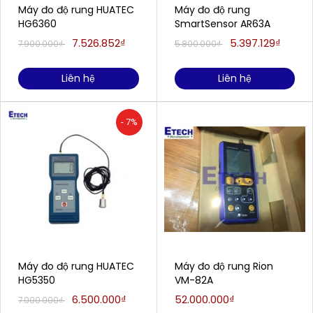
Máy đo độ rung HUATEC
Máy đo độ rung
HG6360
SmartSensor AR63A
7.526.852₫
5.397.129₫
7.900.000₫
5.800.000₫
Liên hệ
Liên hệ
- 7%
Máy đo độ rung HUATEC
Máy đo độ rung Rion
HG5350
VM-82A
6.500.000₫
52.000.000₫
7.000.000₫