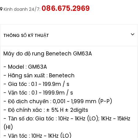
086.675.2969
Kinh doanh 24/7:
THÔNG SỐ KỸ THUẬT
Máy đo độ rung Benetech GM63A
- Model : GM63A
- Hãng sản xuất : Benetech
- Gia tốc : 0.1 ~ 199.9m / s
- Vận tốc : 0.1 ~ 1999.9m / s
- Độ dịch chuyển : 0,001 ~ 1,999 mm (P-P)
- Độ chính xác : ± 5% H ± 2digits
- Tần số đo: Gia tốc : 10Hz ~ 1KHz (LO); 1KHz ~ 15kHz
(HI)
- Vận tốc : 10Hz ~ 1KHz (LO)