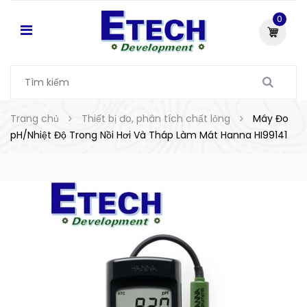
0
Trang chủ
Thiết bị đo, phân tích chất lỏng
Máy Đo
pH/Nhiệt Độ Trong Nồi Hơi Và Tháp Làm Mát Hanna HI99141