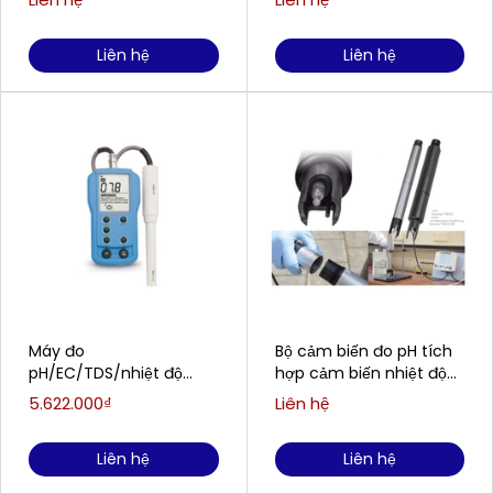
SUP-PH5022
Liên hệ
Liên hệ
Máy đo
Bộ cảm biến đo pH tích
pH/EC/TDS/nhiệt độ
hợp cảm biến nhiệt độ
cầm tay HANNA HI9811-51
WTW/Xylem Analytics
5.622.000₫
Liên hệ
(0.0 to 14.0 pH)
SensoLyt® 700 IQ
Liên hệ
Liên hệ