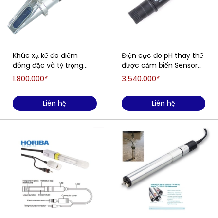
Khúc xạ kế đo điểm
Điện cực đo pH thay thế
đông đặc và tỷ trọng
được cảm biến Sensorex
của Axit acquy EXTECH
S8000CD (0-14pH)
1.800.000₫
3.540.000₫
RF41
SENSOREX S8000CD
Liên hệ
Liên hệ