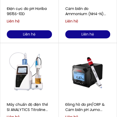
Điện cực đo pH Horiba
Cảm biến đo
9615S-10D
Ammonium (NH4-N)
WTW/Xylem Analytics
Liên hệ
Liên hệ
AmmoLyt®Plus 700 IQ
Liên hệ
Liên hệ
Máy chuẩn độ điện thế
Đồng hồ đo pH/ORP &
SI ANALYTICS Titroline
Cảm biến pH Jumo
5000
SUPMEA SUP-PH6.0 &
Liên hệ
Liên hệ