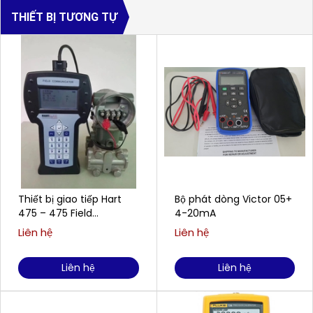
THIẾT BỊ TƯƠNG TỰ
Thiết bị giao tiếp Hart
Bộ phát dòng Victor 05+
475 – 475 Field
4-20mA
Communication
Liên hệ
Liên hệ
Liên hệ
Liên hệ