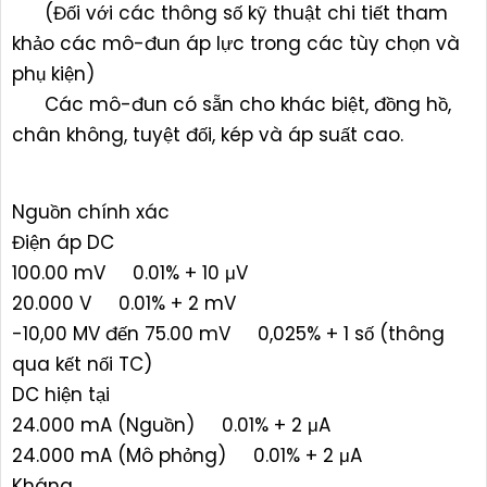
(Đối với các thông số kỹ thuật chi tiết tham
khảo các mô-đun áp lực trong các tùy chọn và
phụ kiện)
Các mô-đun có sẵn cho khác biệt, đồng hồ,
chân không, tuyệt đối, kép và áp suất cao.
Nguồn chính xác
Điện áp DC
100.00 mV 0.01% + 10 μV
20.000 V 0.01% + 2 mV
-10,00 MV đến 75.00 mV 0,025% + 1 số (thông
qua kết nối TC)
DC hiện tại
24.000 mA (Nguồn) 0.01% + 2 μA
24.000 mA (Mô phỏng) 0.01% + 2 μA
Kháng