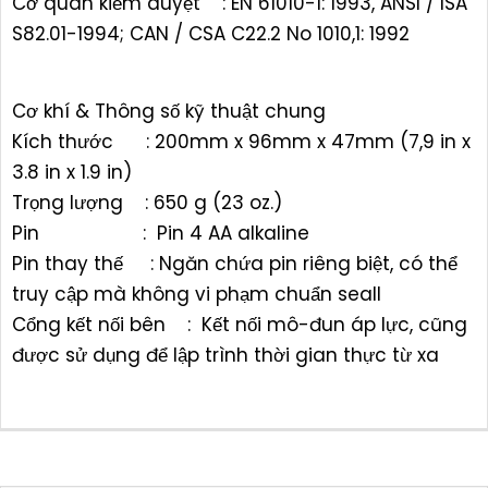
Cơ quan kiểm duyệt : EN 61010-1: 1993, ANSI / ISA
S82.01-1994; CAN / CSA C22.2 No 1010,1: 1992
Cơ khí & Thông số kỹ thuật chung
Kích thước : 200mm x 96mm x 47mm (7,9 in x
3.8 in x 1.9 in)
Trọng lượng : 650 g (23 oz.)
Pin : Pin 4 AA alkaline
Pin thay thế : Ngăn chứa pin riêng biệt, có thể
truy cập mà không vi phạm chuẩn seall
Cổng kết nối bên : Kết nối mô-đun áp lực, cũng
được sử dụng để lập trình thời gian thực từ xa