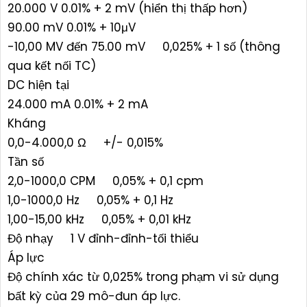
20.000 V 0.01% + 2 mV (hiển thị thấp hơn)
90.00 mV 0.01% + 10μV
-10,00 MV đến 75.00 mV 0,025% + 1 số (thông
qua kết nối TC)
DC hiện tại
24.000 mA 0.01% + 2 mA
Kháng
0,0-4.000,0 Ω +/- 0,015%
Tần số
2,0-1000,0 CPM 0,05% + 0,1 cpm
1,0-1000,0 Hz 0,05% + 0,1 Hz
1,00-15,00 kHz 0,05% + 0,01 kHz
Độ nhạy 1 V đỉnh-đỉnh-tối thiểu
Áp lực
Độ chính xác từ 0,025% trong phạm vi sử dụng
bất kỳ của 29 mô-đun áp lực.