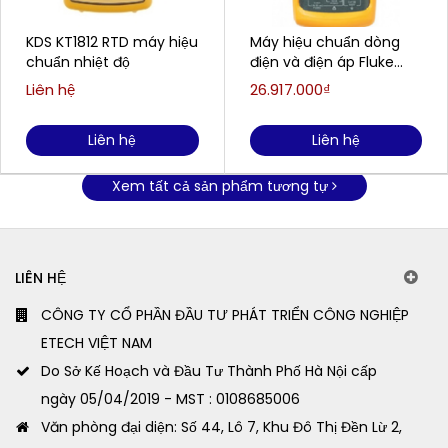
KDS KT1812 RTD máy hiệu
Máy hiệu chuẩn dòng
chuẩn nhiệt độ
điện và điện áp Fluke
787 ProcessMeter
Liên hệ
26.917.000₫
Liên hệ
Liên hệ
Xem tất cả sản phẩm tương tự
LIÊN HỆ
CÔNG TY CỔ PHẦN ĐẦU TƯ PHÁT TRIỂN CÔNG NGHIỆP
ETECH VIỆT NAM
Do Sở Kế Hoạch và Đầu Tư Thành Phố Hà Nội cấp
ngày 05/04/2019 - MST : 0108685006
Văn phòng đại diện: Số 44, Lô 7, Khu Đô Thị Đền Lừ 2,