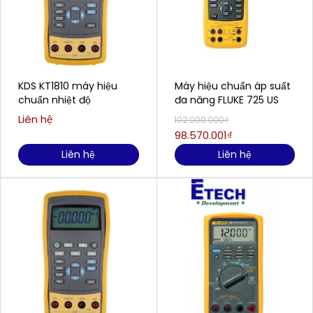
KDS KT1810 máy hiệu
Máy hiệu chuẩn áp suất
chuẩn nhiệt độ
đa năng FLUKE 725 US
Liên hệ
102.000.000₫
98.570.001₫
Liên hệ
Liên hệ