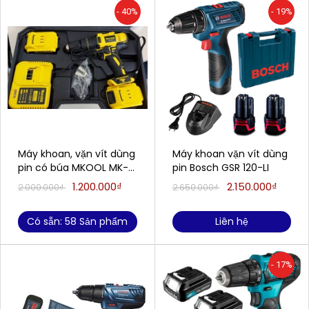
- 40%
- 19%
Máy khoan, vặn vít dùng
Máy khoan vặn vít dùng
pin có búa MKOOL MK-
pin Bosch GSR 120-LI
8016 (2 pin 24V, Siêu
1.200.000₫
2.150.000₫
2.000.000₫
2.650.000₫
Khỏe, Siêu bền) (Bảo
hành 1 đổi 1)
Có sẵn: 58 Sản phẩm
Liên hệ
- 17%