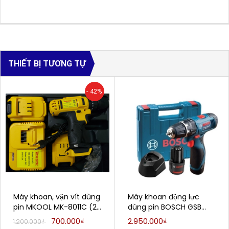
THIẾT BỊ TƯƠNG TỰ
- 42%
Máy khoan, vặn vít dùng
Máy khoan động lực
pin MKOOL MK-8011C (2
dùng pin BOSCH GSB
pin 21V, có búa,đập)
120-Li (12V)
700.000₫
2.950.000₫
1.200.000₫
(Bảo hành 1 đổi 1)