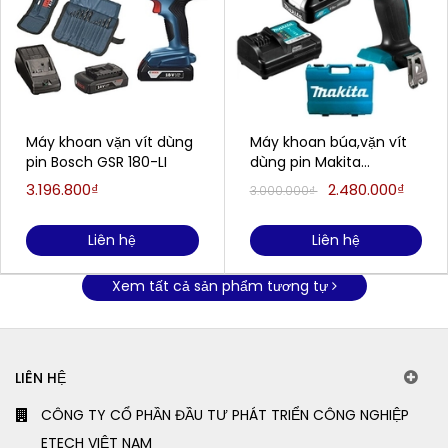
Máy khoan vặn vít dùng
Máy khoan búa,vặn vít
pin Bosch GSR 180-LI
dùng pin Makita
HP333DSYE (12V/1.5Ah)
3.196.800₫
2.480.000₫
3.000.000₫
Liên hệ
Liên hệ
Xem tất cả sản phẩm tương tự
LIÊN HỆ
CÔNG TY CỔ PHẦN ĐẦU TƯ PHÁT TRIỂN CÔNG NGHIỆP
ETECH VIỆT NAM