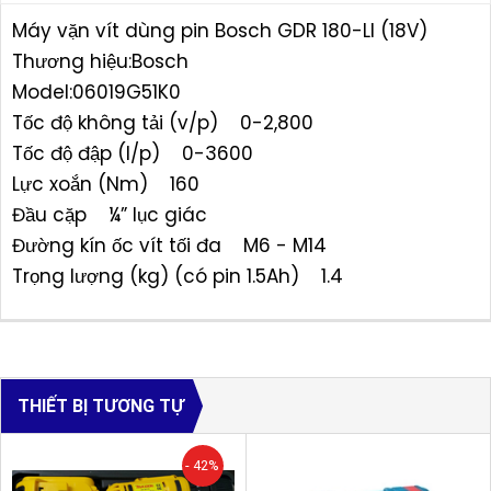
Máy vặn vít dùng pin Bosch GDR 180-LI (18V)
Thương hiệu:Bosch
Model:06019G51K0
Tốc độ không tải (v/p) 0-2,800
Tốc độ đập (l/p) 0-3600
Lực xoắn (Nm) 160
Đầu cặp ¼” lục giác
Đường kín ốc vít tối đa M6 - M14
Trọng lượng (kg) (có pin 1.5Ah) 1.4
THIẾT BỊ TƯƠNG TỰ
- 42%