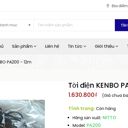
Địa điể
danh mục
TÌM 
hủ
Sản phẩm
Liên hệ
Tin tức
Giới thiệu
NBO PA200 - 12m
Tời điện KENBO P
1.630.800₫
(Giá chưa b
Tình trạng:
Còn hàng
NITTO
Hãng sản xuất:
PA200
Model: