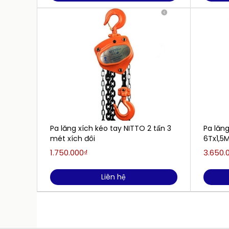
Pa lăng xích kéo tay NITTO 2 tấn 3
Pa lăng
mét xích đôi
6Tx1,5
1.750.000₫
3.650.
Liên hệ