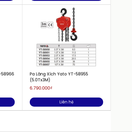
T-58966
Pa Lăng Xích Yato YT-58955
Pa Lăn
(5.0Tx3M)
(0.5Tx
6.790.000₫
2.190.
Liên hệ