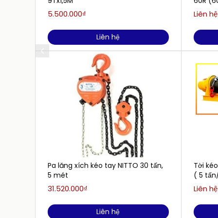
9Tx1,5M
60R (60
5.500.000₫
Liên hệ
Liên hệ
Pa lăng xích kéo tay NITTO 30 tấn,
Tời ké
5 mét
( 5 tấn
31.520.000₫
Liên hệ
Liên hệ