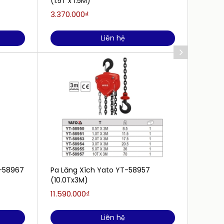
(1.5T x 1.5M)
(2.0Tx
3.370.000₫
3.190.
Liên hệ
T-58967
Pa Lăng Xích Yato YT-58957
Pa Lăn
(10.0Tx3M)
(1.0Tx
11.590.000₫
2.460.
Liên hệ