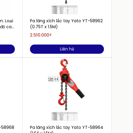
. Loại:
Pa lăng xích lắc tay Yato YT-58962
Pa Lăn
, độ cao
(0.75T x 1.5M)
(3.0Tx
2.510.000₫
4.330.
Liên hệ
T-58968
Pa lăng xích lắc tay Yato YT-58964
Pa Lăn