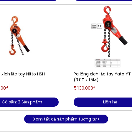
 xích lắc tay Nitto HSH-
Pa lăng xích lắc tay Yato Y
M
(3.0T x 1.5M)
000₫
5.130.000₫
Có sẵn: 2 Sản phẩm
Liên hệ
Xem tất cả sản phẩm tương tự