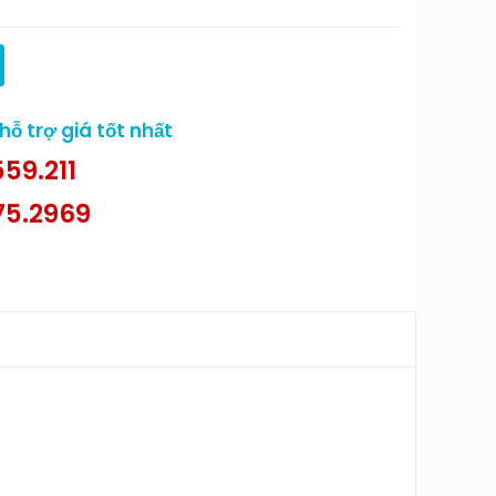
ỗ trợ giá tốt nhất
59.211
75.2969