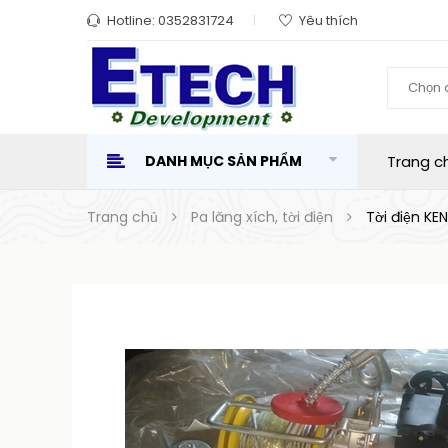
Hotline:
0352831724
Yêu thích
Chọn 
DANH MỤC SẢN PHẨM
Trang c
Trang chủ
Pa lăng xích, tời điện
Tời điện KE