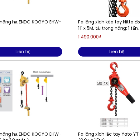
í nâng hạ ENDO KOGYO EHW-
Pa lăng xích kéo tay Nitto đơn
1T x 5M, tải trọng nâng: 1 tấn
nâng: 5m, hàng mới 100%
1.490.000₫
Liên hệ
Liên hệ
í nâng hạ ENDO KOGYO EHW-
Pa lăng xích lắc tay Yato Y