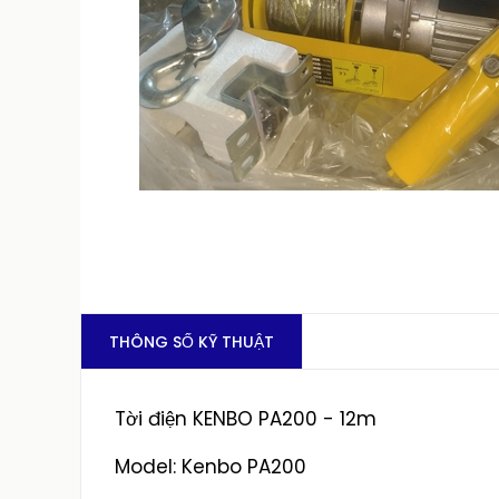
THÔNG SỐ KỸ THUẬT
Tời điện KENBO PA200 - 12m
Model: Kenbo PA200