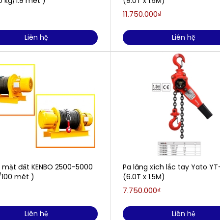
 kg/1.9 mét )
(9.0T x 1.5M)
11.750.000₫
Liên hệ
Liên hệ
o mặt đất KENBO 2500-5000
Pa lăng xích lắc tay Yato Y
/100 mét )
(6.0T x 1.5M)
7.750.000₫
Liên hệ
Liên hệ