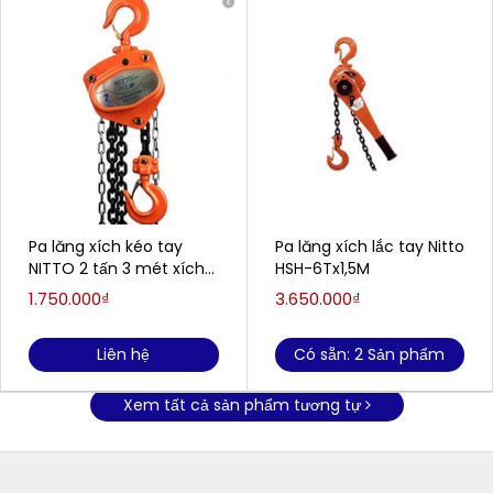
Pa lăng xích kéo tay
Pa lăng xích lắc tay Nitto
NITTO 2 tấn 3 mét xích
HSH-6Tx1,5M
đôi
1.750.000₫
3.650.000₫
Liên hệ
Có sẵn: 2 Sản phẩm
Xem tất cả sản phẩm tương tự