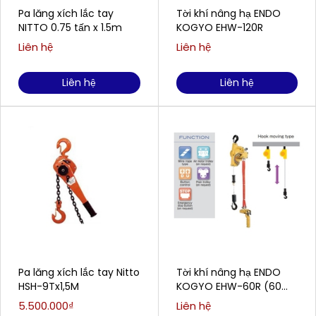
Pa lăng xích lắc tay
Tời khí nâng hạ ENDO
NITTO 0.75 tấn x 1.5m
KOGYO EHW-120R
Liên hệ
Liên hệ
Liên hệ
Liên hệ
Pa lăng xích lắc tay Nitto
Tời khí nâng hạ ENDO
HSH-9Tx1,5M
KOGYO EHW-60R (60
kg/1.9 mét )
5.500.000₫
Liên hệ