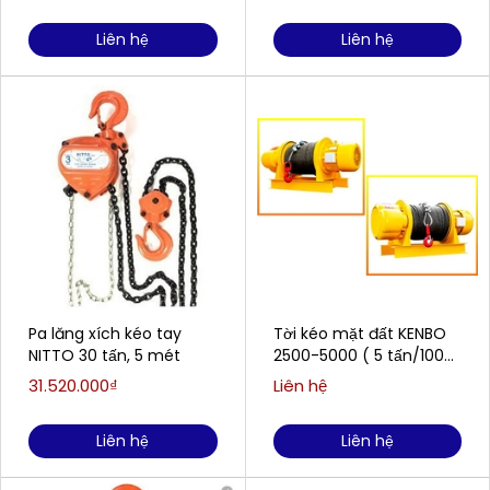
Liên hệ
Liên hệ
Pa lăng xích kéo tay
Tời kéo mặt đất KENBO
NITTO 30 tấn, 5 mét
2500-5000 ( 5 tấn/100
mét )
31.520.000₫
Liên hệ
Liên hệ
Liên hệ