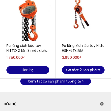
Pa lăng xích kéo tay
Pa lăng xích lắc tay Nitto
NITTO 2 tấn 3 mét xích
HSH-6Tx1,5M
đôi
1.750.000₫
3.650.000₫
Liên hệ
Có sẵn: 2 Sản phẩm
Xem tất cả sản phẩm tương tự
LIÊN HỆ