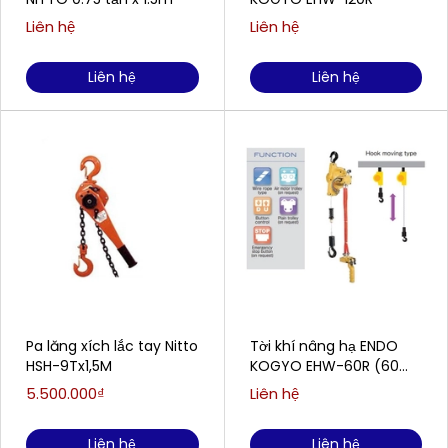
Liên hệ
Liên hệ
Liên hệ
Liên hệ
Pa lăng xích lắc tay Nitto
Tời khí nâng hạ ENDO
HSH-9Tx1,5M
KOGYO EHW-60R (60
kg/1.9 mét )
5.500.000₫
Liên hệ
Liên hệ
Liên hệ