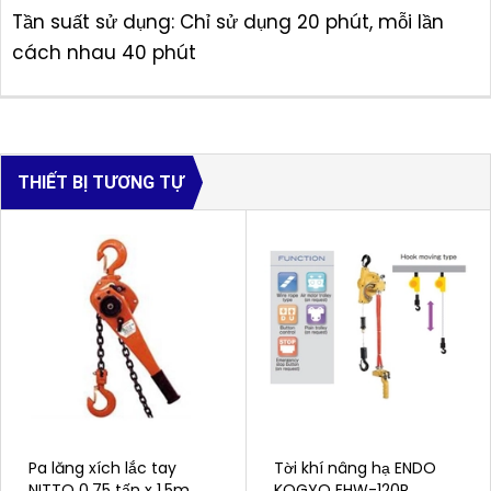
Tần suất sử dụng: Chỉ sử dụng 20 phút, mỗi lần
cách nhau 40 phút
THIẾT BỊ TƯƠNG TỰ
Pa lăng xích lắc tay
Tời khí nâng hạ ENDO
NITTO 0.75 tấn x 1.5m
KOGYO EHW-120R