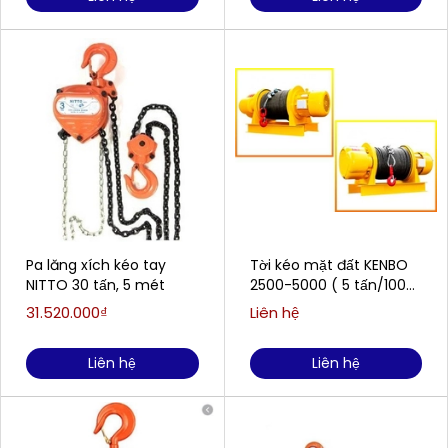
Pa lăng xích kéo tay
Tời kéo mặt đất KENBO
NITTO 30 tấn, 5 mét
2500-5000 ( 5 tấn/100
mét )
31.520.000₫
Liên hệ
Liên hệ
Liên hệ