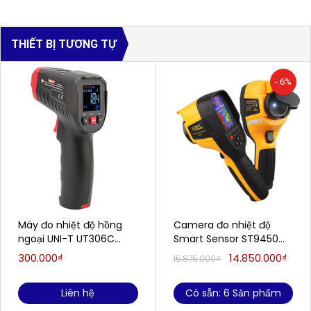
THIẾT BỊ TƯƠNG TỰ
- 6%
Máy đo nhiệt độ hồng
Camera đo nhiệt độ
ngoại UNI-T UT306C
Smart Sensor ST9450
(-50~500℃; ±2°C/±2%;
(-25 đến 450 ° C)
300.000₫
14.850.000₫
15.875.000₫
Loại laser: tròn)
Liên hệ
Có sẵn: 6 Sản phẩm