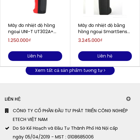
Máy đo nhiệt độ hồng
Máy đo nhiệt độ bằng
ngoại UNI-T UT302A+
hồng ngoại SmartSensor
(-32~700°C)
AR862D+
1.250.000₫
3.245.000₫
Liên hệ
Liên hệ
Xem tất cả sản phẩm tương tự
LIÊN HỆ
CÔNG TY CỔ PHẦN ĐẦU TƯ PHÁT TRIỂN CÔNG NGHIỆP
ETECH VIỆT NAM
Do Sở Kế Hoạch và Đầu Tư Thành Phố Hà Nội cấp
ngày 05/04/2019 - MST : 0108685006