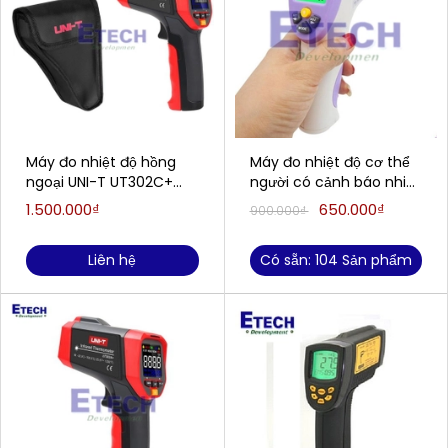
Máy đo nhiệt độ hồng
Máy đo nhiệt độ cơ thể
ngoại UNI-T UT302C+
người có cảnh báo nhiệt
(-32~1100°C)
độ cao HT-860D (36 ~
1.500.000₫
650.000₫
900.000₫
(-32~1100°C)
42.9ºC(người); 0 ~
100ºC(vật))
Liên hệ
Có sẵn: 104 Sản phẩm