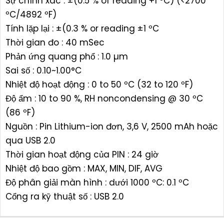
Sự chính xác : ±(0.5 % of reading +1 ºC) (<2700
ºC/4892 ºF)
Tính lặp lại : ±(0.3 % or reading ±1 ºC
Thời gian đo : 40 mSec
Phản ứng quang phổ : 1.0 µm
Sai số : 0.10~1.00°C
Nhiệt độ hoạt động : 0 to 50 ºC (32 to 120 ºF)
Độ ẩm : 10 to 90 %, RH noncondensing @ 30 ºC
(86 ºF)
Nguồn : Pin Lithium-ion đơn, 3,6 V, 2500 mAh hoặc
qua USB 2.0
Thời gian hoạt động của PIN : 24 giờ
Nhiệt độ bao gồm : MAX, MIN, DIF, AVG
Độ phân giải màn hình : dưới 1000 ºC: 0.1 ºC
Cổng ra kỹ thuật số : USB 2.0