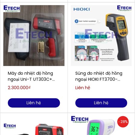
Máy đo nhiệt độ hồng
Súng đo nhiệt độ hồng
ngoại Uni-T UT303C+
ngoại HIOKI FT3700-
(1300°C/30:1)
20(-60°C -550°C )
2.300.000₫
Liên hệ
Liên hệ
Liên hệ
- 28%