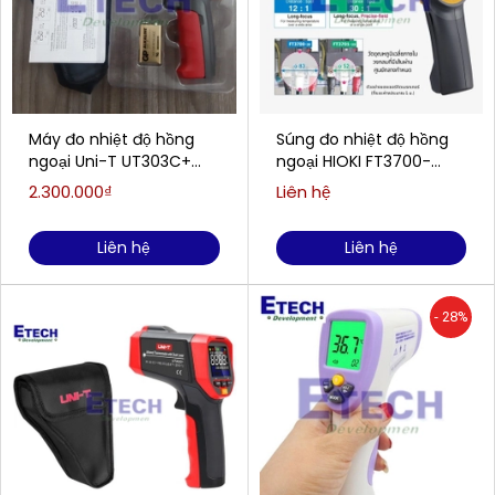
Máy đo nhiệt độ hồng
Súng đo nhiệt độ hồng
ngoại Uni-T UT303C+
ngoại HIOKI FT3700-
(1300°C/30:1)
20(-60°C -550°C )
2.300.000₫
Liên hệ
Liên hệ
Liên hệ
- 28%