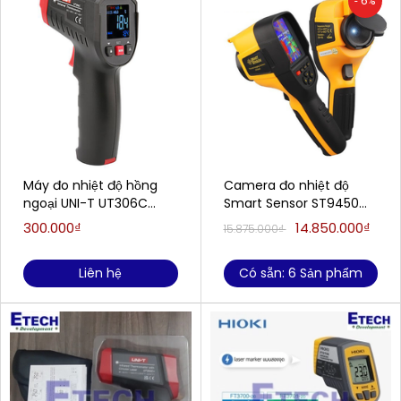
- 6%
Máy đo nhiệt độ hồng
Camera đo nhiệt độ
ngoại UNI-T UT306C
Smart Sensor ST9450
(-50~500℃; ±2°C/±2%;
(-25 đến 450 ° C)
300.000₫
14.850.000₫
15.875.000₫
Loại laser: tròn)
Liên hệ
Có sẵn: 6 Sản phẩm