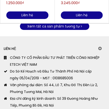
(-32~700°C)
AR862D+
1.250.000₫
3.245.000₫
Liên hệ
Liên hệ
Xem tất cả sản phẩm tương tự
LIÊN HỆ
CÔNG TY CỔ PHẦN ĐẦU TƯ PHÁT TRIỂN CÔNG NGHIỆP
ETECH VIỆT NAM
Do Sở Kế Hoạch và Đầu Tư Thành Phố Hà Nội cấp
ngày 05/04/2019 - MST : 0108685006
Văn phòng đại diện: Số 44, Lô 7, Khu Đô Thị Đền Lừ 2,
Phường Tương Mai, Hà Nội
Địa chỉ đăng ký kinh doanh: Số 39 Đường Hoàng Như
Tiếp, Phường Bồ Đề, Hà Nội