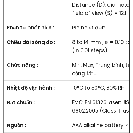
Distance (D): diameter 
field of view (S) = 12:1
Phần từ phát hiện :
Pin nhiệt điện
Chiều dài sóng đo :
8 to 14 mm , e = 0.10 to 
(in 0.01 steps)
Chức năng :
Min, Max, Trung bình, tự
động tắt....
Nhiệt độ vận hành :
0°C to 50°C, 80% RH
Đạt chuẩn :
EMC: EN 61326Laser: JIS 
6802:2005 (Class II lase
Nguồn :
AAA alkaline battery × 2