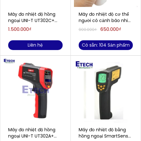
Máy đo nhiệt độ hồng
Máy đo nhiệt độ cơ thể
ngoại UNI-T UT302C+
người có cảnh báo nhiệt
(-32~1100°C)
độ cao HT-860D (36 ~
1.500.000₫
650.000₫
900.000₫
(-32~1100°C)
42.9ºC(người); 0 ~
100ºC(vật))
Liên hệ
Có sẵn: 104 Sản phẩm
Máy đo nhiệt độ hồng
Máy đo nhiệt độ bằng
ngoại UNI-T UT302A+
hồng ngoại SmartSensor