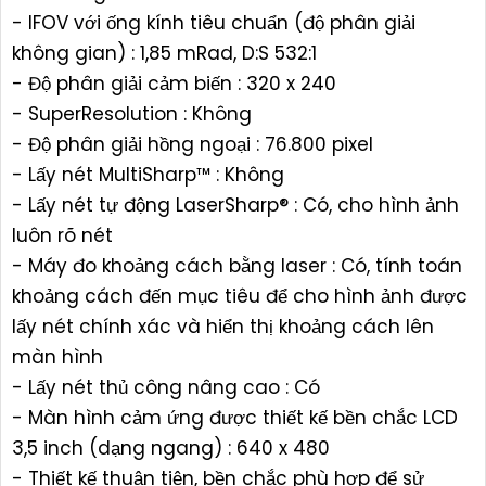
- IFOV với ống kính tiêu chuẩn (độ phân giải
không gian) : 1,85 mRad, D:S 532:1
- Độ phân giải cảm biến : 320 x 240
- SuperResolution : Không
- Độ phân giải hồng ngoại : 76.800 pixel
- Lấy nét MultiSharp™ : Không
- Lấy nét tự động LaserSharp® : Có, cho hình ảnh
luôn rõ nét
- Máy đo khoảng cách bằng laser : Có, tính toán
khoảng cách đến mục tiêu để cho hình ảnh được
lấy nét chính xác và hiển thị khoảng cách lên
màn hình
- Lấy nét thủ công nâng cao : Có
- Màn hình cảm ứng được thiết kế bền chắc LCD
3,5 inch (dạng ngang) : 640 x 480
- Thiết kế thuận tiện, bền chắc phù hợp để sử