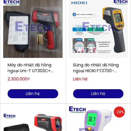
Máy đo nhiệt độ hồng
Súng đo nhiệt độ hồng
ngoại Uni-T UT303C+
ngoại HIOKI FT3700-
(1300°C/30:1)
20(-60°C -550°C )
2.300.000₫
Liên hệ
Liên hệ
Liên hệ
- 28%