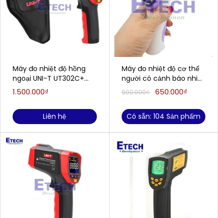
Máy đo nhiệt độ hồng
Máy đo nhiệt độ cơ thể
ngoại UNI-T UT302C+
người có cảnh báo nhiệt
(-32~1100°C)
độ cao HT-860D (36 ~
1.500.000₫
650.000₫
900.000₫
(-32~1100°C)
42.9ºC(người); 0 ~
100ºC(vật))
Liên hệ
Có sẵn: 104 Sản phẩm