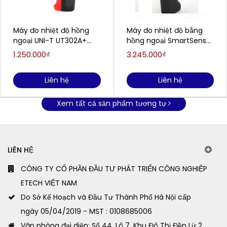
Máy đo nhiệt độ hồng
Máy đo nhiệt độ bằng
ngoại UNI-T UT302A+
hồng ngoại SmartSensor
(-32~700°C)
AR862D+
1.250.000₫
3.245.000₫
Liên hệ
Liên hệ
Xem tất cả sản phẩm tương tự
LIÊN HỆ
CÔNG TY CỔ PHẦN ĐẦU TƯ PHÁT TRIỂN CÔNG NGHIỆP
ETECH VIỆT NAM
Do Sở Kế Hoạch và Đầu Tư Thành Phố Hà Nội cấp
ngày 05/04/2019 - MST : 0108685006
Văn phòng đại diện: Số 44, Lô 7, Khu Đô Thị Đền Lừ 2,