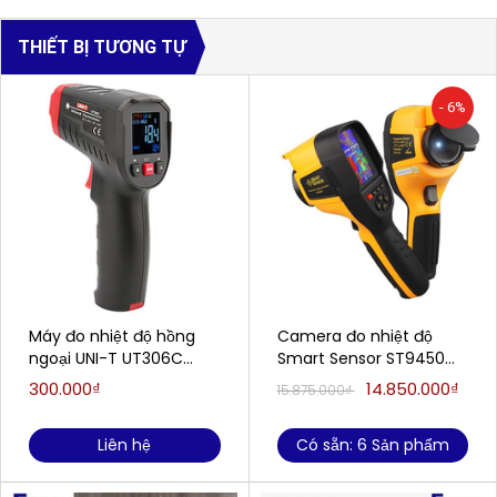
THIẾT BỊ TƯƠNG TỰ
- 6%
Máy đo nhiệt độ hồng
Camera đo nhiệt độ
ngoại UNI-T UT306C
Smart Sensor ST9450
(-50~500℃; ±2°C/±2%;
(-25 đến 450 ° C)
300.000₫
14.850.000₫
15.875.000₫
Loại laser: tròn)
Liên hệ
Có sẵn: 6 Sản phẩm