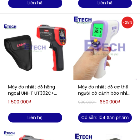
Liên hệ
Liên hệ
- 28%
Máy đo nhiệt độ hồng
Máy đo nhiệt độ cơ thể
ngoại UNI-T UT302C+
người có cảnh báo nhiệt
(-32~1100°C)
độ cao HT-860D (36 ~
1.500.000₫
650.000₫
900.000₫
(-32~1100°C)
42.9ºC(người); 0 ~
100ºC(vật))
Liên hệ
Có sẵn: 104 Sản phẩm