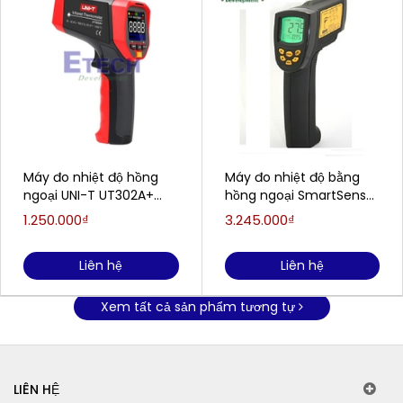
Máy đo nhiệt độ hồng
Máy đo nhiệt độ bằng
ngoại UNI-T UT302A+
hồng ngoại SmartSensor
(-32~700°C)
AR862D+
1.250.000₫
3.245.000₫
Liên hệ
Liên hệ
Xem tất cả sản phẩm tương tự
LIÊN HỆ