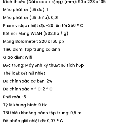
Kích thước (Dài x cao x rộng) (mm): 90 x 223 x 105
Mức phát xạ (tối đa): 1
Mức phát xạ (tối thiểu): 0,01
Phạm vi đọc nhiệt độ: -20 lên tới 350 ° C
Kết nối: Mạng WLAN (802.11b / g)
Mảng Bolometer: 220 x 165 pix
Tiêu điểm: Tập trung cố định
Giao diện: Wifi
Đặc trưng: Máy ảnh kỹ thuật số tích hợp
Thể loại: Kết nối nhiệt
Độ chính xác cơ bản: 2%
Độ chính xác ± ° C: 2 ° C
Phối màu: 5
Tỷ lệ khung hình: 9 Hz
Tối thiểu khoảng cách tập trung: 0,5 m
Độ phân giải nhiệt độ: 0,07 ° C