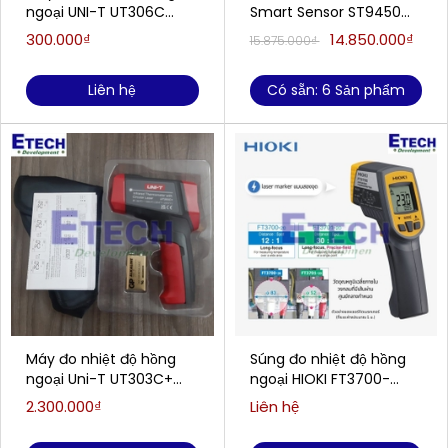
ngoại UNI-T UT306C
Smart Sensor ST9450
(-50~500℃; ±2°C/±2%;
(-25 đến 450 ° C)
300.000₫
14.850.000₫
15.875.000₫
Loại laser: tròn)
Liên hệ
Có sẵn: 6 Sản phẩm
Máy đo nhiệt độ hồng
Súng đo nhiệt độ hồng
ngoại Uni-T UT303C+
ngoại HIOKI FT3700-
(1300°C/30:1)
20(-60°C -550°C )
2.300.000₫
Liên hệ