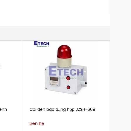
kênh
Còi đèn báo dạng hộp JZSH-668
Còi bá
Liên hệ
Liên h