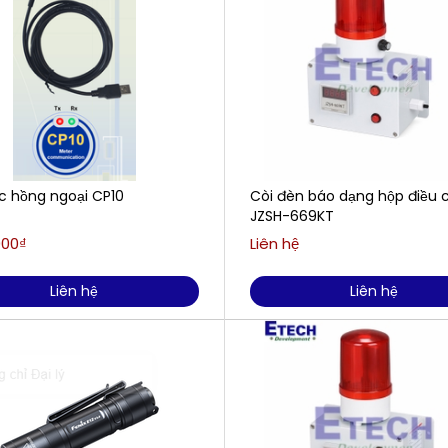
c hồng ngoại CP10
Còi đèn báo dạng hộp điều 
JZSH-669KT
000₫
Liên hệ
Liên hệ
Liên hệ