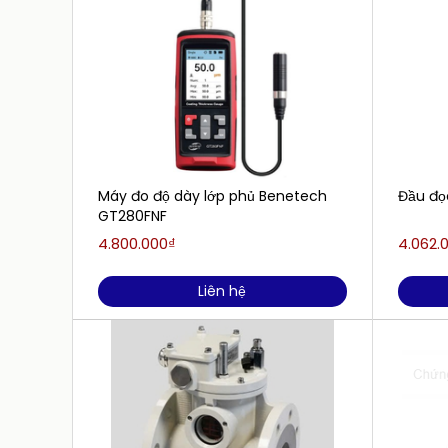
Máy đo độ dày lớp phủ Benetech
Đầu đọ
GT280FNF
4.800.000₫
4.062.
Liên hệ