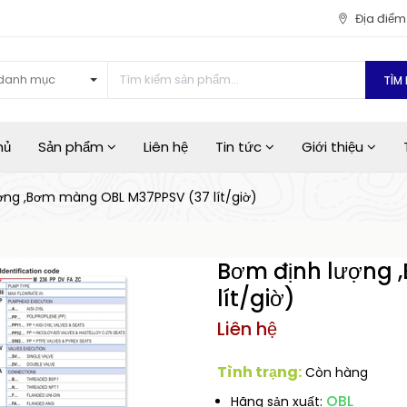
Địa điể
danh mục
TÌM 
hủ
Sản phẩm
Liên hệ
Tin tức
Giới thiệu
ợng ,Bơm màng OBL M37PPSV (37 lít/giờ)
Bơm định lượng 
lít/giờ)
Liên hệ
Tình trạng:
Còn hàng
OBL
Hãng sản xuất: