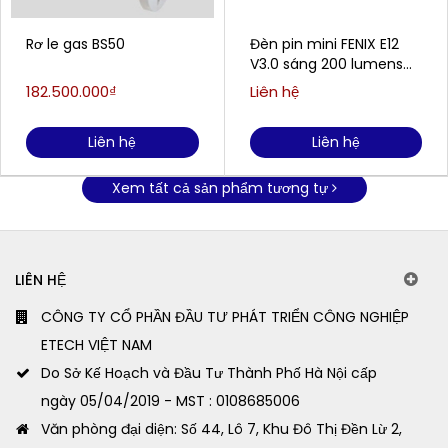
Rơ le gas BS50
Đèn pin mini FENIX E12
V3.0 sáng 200 lumens
chiếu xa 78m
182.500.000₫
Liên hệ
Liên hệ
Liên hệ
Xem tất cả sản phẩm tương tự
LIÊN HỆ
CÔNG TY CỔ PHẦN ĐẦU TƯ PHÁT TRIỂN CÔNG NGHIỆP
ETECH VIỆT NAM
Do Sở Kế Hoạch và Đầu Tư Thành Phố Hà Nội cấp
ngày 05/04/2019 - MST : 0108685006
Văn phòng đại diện: Số 44, Lô 7, Khu Đô Thị Đền Lừ 2,