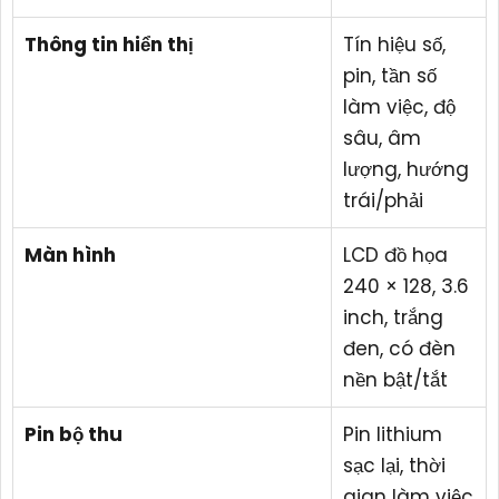
Thông tin hiển thị
Tín hiệu số,
pin, tần số
làm việc, độ
sâu, âm
lượng, hướng
trái/phải
Màn hình
LCD đồ họa
240 × 128, 3.6
inch, trắng
đen, có đèn
nền bật/tắt
Pin bộ thu
Pin lithium
sạc lại, thời
gian làm việc