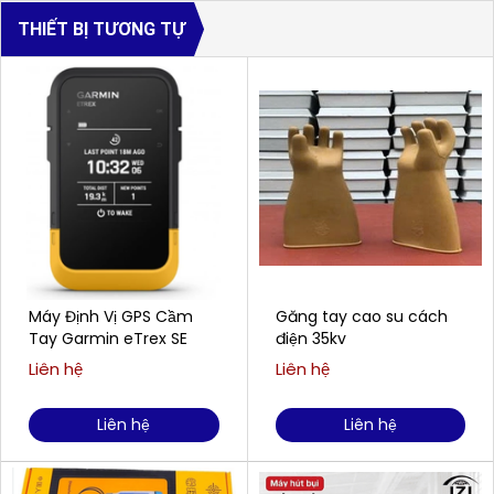
THIẾT BỊ TƯƠNG TỰ
Máy Định Vị GPS Cầm
Găng tay cao su cách
Tay Garmin eTrex SE
điện 35kv
Liên hệ
Liên hệ
Liên hệ
Liên hệ