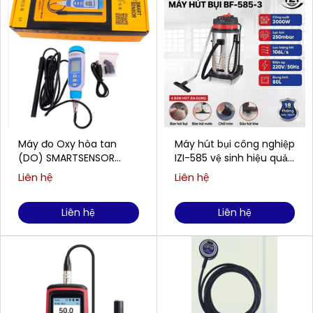
Máy đo Oxy hòa tan
Máy hút bụi công nghiệp
(DO) SMARTSENSOR
IZI-585 vệ sinh hiệu quả
AR8210 (0,00 ~ 20,00
cho doanh nghiệp
Liên hệ
Liên hệ
mg/L)
Liên hệ
Liên hệ