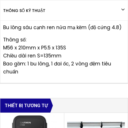
THÔNG SỐ KỸ THUẬT
Bu lông sáu cạnh ren nửa mạ kẽm (độ cứng 4.8)
Thông số:
M56 x 210mm x P5.5 x 135S
Chiều dài ren S=135mm
Bao gồm: 1 bu lông, 1 đai ốc, 2 vòng đệm tiêu
chuẩn
THIẾT BỊ TƯƠNG TỰ