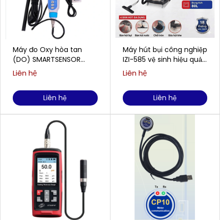
Máy đo Oxy hòa tan
Máy hút bụi công nghiệp
(DO) SMARTSENSOR
IZI-585 vệ sinh hiệu quả
AR8210 (0,00 ~ 20,00
cho doanh nghiệp
Liên hệ
Liên hệ
mg/L)
Liên hệ
Liên hệ