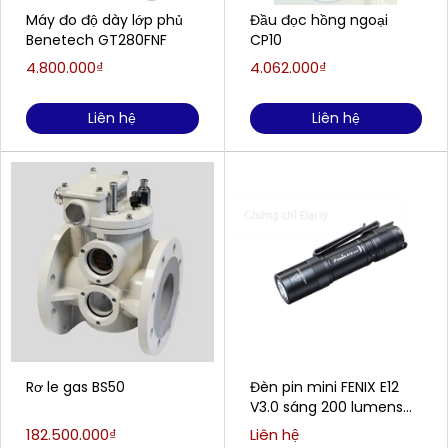
Máy đo độ dày lớp phủ
Đầu đọc hồng ngoại
Benetech GT280FNF
CP10
4.800.000₫
4.062.000₫
Liên hệ
Liên hệ
Rơ le gas BS50
Đèn pin mini FENIX E12
V3.0 sáng 200 lumens
chiếu xa 78m
182.500.000₫
Liên hệ