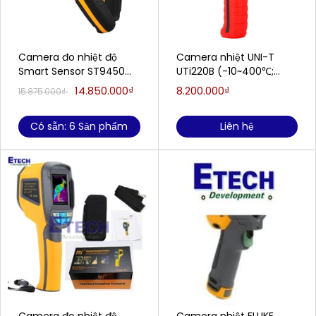
Camera đo nhiệt độ
Camera nhiệt UNI-T
Smart Sensor ST9450
UTi220B (-10~400℃;
(-25 đến 450 ° C)
200x150pixels; 3.1mrad)
14.850.000₫
8.200.000₫
15.875.000₫
Có sẵn: 6 Sản phẩm
Liên hệ