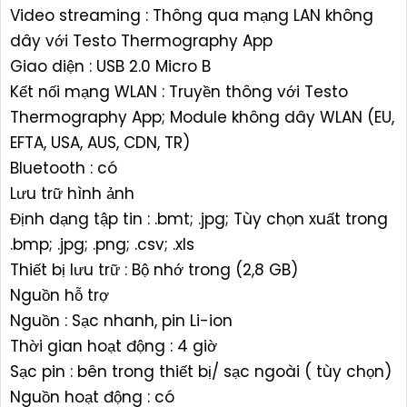
Video streaming : Thông qua mạng LAN không
dây với Testo Thermography App
Giao diện : USB 2.0 Micro B
Kết nối mạng WLAN : Truyền thông với Testo
Thermography App; Module không dây WLAN (EU,
EFTA, USA, AUS, CDN, TR)
Bluetooth : có
Lưu trữ hình ảnh
Định dạng tập tin : .bmt; .jpg; Tùy chọn xuất trong
.bmp; .jpg; .png; .csv; .xls
Thiết bị lưu trữ : Bộ nhớ trong (2,8 GB)
Nguồn hỗ trợ
Nguồn : Sạc nhanh, pin Li-ion
Thời gian hoạt động : 4 giờ
Sạc pin : bên trong thiết bị/ sạc ngoài ( tùy chọn)
Nguồn hoạt động : có