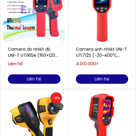
Camera đo nhiệt độ
Camera ảnh nhiệt UNI-T
UNI-T UTi165A (160×120
UTi712S (-20~400℃,
pixels,-10~400°C)
120x90 pixels, 7.3mrad)
Liên hệ
4.010.000₫
Liên hệ
Liên hệ
- 6%