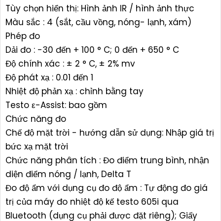
Tùy chọn hiển thị: Hình ảnh IR / hình ảnh thực
Màu sắc : 4 (sắt, cầu vồng, nóng- lạnh, xám)
Phép đo
Dải đo : -30 đến + 100 ° C; 0 đến + 650 ° C
Độ chính xác : ± 2 ° C, ± 2% mv
Độ phát xạ : 0.01 đến 1
Nhiệt độ phản xạ : chỉnh bằng tay
Testo ε-Assist: bao gồm
Chức năng đo
Chế độ mặt trời - hướng dẫn sử dụng: Nhập giá trị
bức xạ mặt trời
Chức năng phân tích : Đo điểm trung bình, nhận
diện điểm nóng / lạnh, Delta T
Đo độ ẩm với dụng cụ đo độ ẩm : Tự động đo giá
trị của máy đo nhiệt độ kế testo 605i qua
Bluetooth (dụng cụ phải được đặt riêng); Giấy