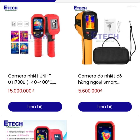
Camera nhiệt UNI-T
Camera đo nhiệt độ
UTi730E (-40~400℃,
hồng ngoại Smart
3mrad, 320×240 Pixels)
Sensor ST8550 (-25 đến
15.000.000₫
5.600.000₫
550 ° C)
Liên hệ
Liên hệ