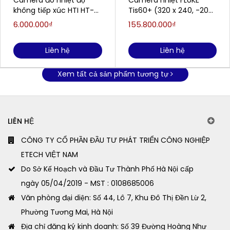
Camera đo nhiệt độ
Camera nhiệt FLUKE
không tiếp xúc HTI HT-
Tis60+ (320 x 240, -20C
02 (-20°C đến 300°C)
~ 400°C)
6.000.000₫
155.800.000₫
Liên hệ
Liên hệ
Xem tất cả sản phẩm tương tự
LIÊN HỆ
CÔNG TY CỔ PHẦN ĐẦU TƯ PHÁT TRIỂN CÔNG NGHIỆP
ETECH VIỆT NAM
Do Sở Kế Hoạch và Đầu Tư Thành Phố Hà Nội cấp
ngày 05/04/2019 - MST : 0108685006
Văn phòng đại diện: Số 44, Lô 7, Khu Đô Thị Đền Lừ 2,
Phường Tương Mai, Hà Nội
Địa chỉ đăng ký kinh doanh: Số 39 Đường Hoàng Như