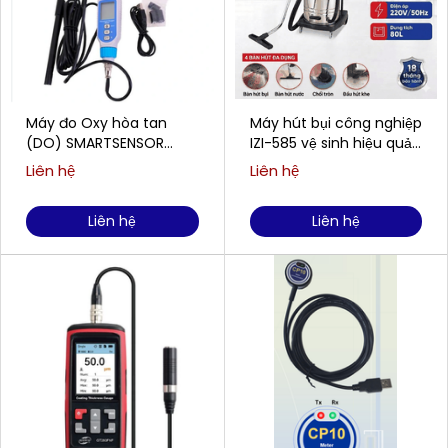
Máy đo Oxy hòa tan
Máy hút bụi công nghiệp
(DO) SMARTSENSOR
IZI-585 vệ sinh hiệu quả
AR8210 (0,00 ~ 20,00
cho doanh nghiệp
Liên hệ
Liên hệ
mg/L)
Liên hệ
Liên hệ