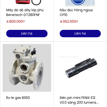
Máy đo độ dày lớp phủ
Đầu đọc hồng ngoại
Benetech GT280FNF
CP10
4.800.000₫
4.062.000₫
Liên hệ
Liên hệ
Rơ le gas BS50
Đèn pin mini FENIX E12
V3.0 sáng 200 lumens