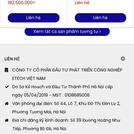
chiếu xa 78m
182.500.000₫
Liên hệ
Liên hệ
Liên hệ
Xem tất cả sản phẩm tương tự
LIÊN HỆ
CÔNG TY CỔ PHẦN ĐẦU TƯ PHÁT TRIỂN CÔNG NGHIỆP
ETECH VIỆT NAM
Do Sở Kế Hoạch và Đầu Tư Thành Phố Hà Nội cấp
ngày 05/04/2019 - MST : 0108685006
Văn phòng đại diện: Số 44, Lô 7, Khu Đô Thị Đền Lừ 2,
Phường Tương Mai, Hà Nội
Địa chỉ đăng ký kinh doanh: Số 39 Đường Hoàng Như
Tiếp, Phường Bồ Đề, Hà Nội